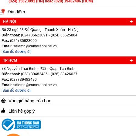
(024) 35623091 (HN) hoặc (028) 39482486 (HCM)
Địa điểm
HÀ NỘI
Số 23 ngõ 23 Đỗ Quang - Thanh Xuân - Hà Nội
Điện thoại:
(024) 35623091 - (024) 35625884
Fax:
(024) 35623090
Email:
salemb@cameraonline.vn
[Bản đồ đường đi]
TP HCM
78 Nguyễn Thái Bình - P.12 - Quận Tân Bình
Điện thoại:
(028) 39482486 - (028) 38426027
Fax:
(028) 39482496
Email:
salemn@cameraonline.vn
[Bản đồ đường đi]
Vào giỏ hàng của bạn
Liên hệ góp ý