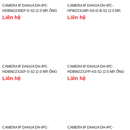
CAMERA IP DAHUA DH-IPC-
CAMERA IP DAHUA DH-IPC-
HDBW2230EP-S-S2 (2.0 MP, ỐNG
HFW2231MP-AS-I2-B-S2 (2.0 MP,
KÍNH 3.6MM, TẦM XA HỒNG NGOẠI
ỐNG KÍNH 3.6MM, TẦM XA HỒNG
Liên hệ
Liên hệ
30M, CHẾ ĐỘ NGÀY/ĐÊM, IP67)
NGOẠI 30M, CHẾ ĐỘ NGÀY/ĐÊM,
IP67)
CAMERA IP DAHUA DH-IPC-
CAMERA IP DAHUA DH-IPC-
HDBW2231EP-S-S2 (2.0 MP, ỐNG
HDBW2231FP-AS-S2 (2.0 MP, ỐNG
KÍNH 3.6MM, TẦM XA HỒNG NGOẠI
KÍNH 2.8MM, TẦM XA HỒNG NGOẠI
Liên hệ
Liên hệ
30M, CHẾ ĐỘ NGÀY/ĐÊM, IP67)
30M, CHẾ ĐỘ NGÀY/ĐÊM, IP67)
CAMERA IP DAHUA DH-IPC-
CAMERA IP DAHUA DH-IPC-