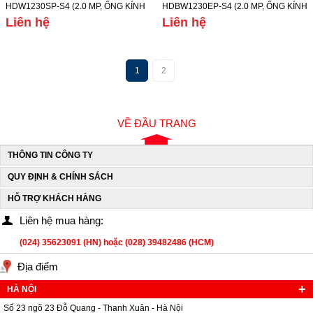
HDW1230SP-S4 (2.0 MP, ỐNG KÍNH
HDBW1230EP-S4 (2.0 MP, ỐNG KÍNH
3.6MM, TẦM XA HỒNG NGOẠI 30M,
3.6MM, TẦM XA HỒNG NGOẠI 30M,
Liên hệ
Liên hệ
CHẾ ĐỘ NGÀY/ĐÊM, IP67)
CHẾ ĐỘ NGÀY/ĐÊM, IP67)
1
2
VỀ ĐẦU TRANG
THÔNG TIN CÔNG TY
QUY ĐỊNH & CHÍNH SÁCH
HỖ TRỢ KHÁCH HÀNG
Liên hệ mua hàng:
(024) 35623091 (HN) hoặc (028) 39482486 (HCM)
Địa điểm
HÀ NỘI
Số 23 ngõ 23 Đỗ Quang - Thanh Xuân - Hà Nội