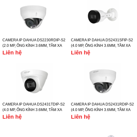
CAMERA IP DAHUA DS2230RDIP-S2
CAMERA IP DAHUA DS2431SFIP-S2
(2.0 MP, ỐNG KÍNH 3.6MM, TẦM XA
(4.0 MP, ỐNG KÍNH 3.6MM, TẦM XA
HỒNG NGOẠI 30M, CHẾ ĐỘ NGÀY/
HỒNG NGOẠI 30M, CHẾ ĐỘ NGÀY/
Liên hệ
Liên hệ
ĐÊM, IP67)
ĐÊM, IP67)
CAMERA IP DAHUA DS2431TDIP-S2
CAMERA IP DAHUA DS2431RDIP-S2
(4.0 MP, ỐNG KÍNH 3.6MM, TẦM XA
(4.0 MP, ỐNG KÍNH 3.6MM, TẦM XA
HỒNG NGOẠI 30M, CHẾ ĐỘ NGÀY/
HỒNG NGOẠI 30M, CHẾ ĐỘ NGÀY/
Liên hệ
Liên hệ
ĐÊM, IP67)
ĐÊM, IP67)