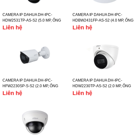
CAMERA IP DAHUA DH-IPC-
CAMERA IP DAHUA DH-IPC-
HDW2531TP-AS-S2 (5.0 MP, ỐNG
HDBW2431FP-AS-S2 (4.0 MP, ỐNG
KÍNH 3.6MM, TẦM XA HỒNG NGOẠI
KÍNH 2.8MM, TẦM XA HỒNG NGOẠI
Liên hệ
Liên hệ
30M, CHẾ ĐỘ NGÀY/ĐÊM, IP67)
30M, CHẾ ĐỘ NGÀY/ĐÊM, IP67)
CAMERA IP DAHUA DH-IPC-
CAMERA IP DAHUA DH-IPC-
HFW2230SP-S-S2 (2.0 MP, ỐNG
HDW2230TP-AS-S2 (2.0 MP, ỐNG
KÍNH 3.6MM, TẦM XA HỒNG NGOẠI
KÍNH 2.8MM, TẦM XA HỒNG NGOẠI
Liên hệ
Liên hệ
30M, CHẾ ĐỘ NGÀY/ĐÊM, IP67)
30M, CHẾ ĐỘ NGÀY/ĐÊM, IP67)