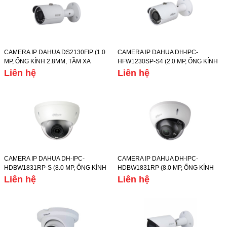
CAMERA IP DAHUA DS2130FIP (1.0
CAMERA IP DAHUA DH-IPC-
MP, ỐNG KÍNH 2.8MM, TẦM XA
HFW1230SP-S4 (2.0 MP, ỐNG KÍNH
HỒNG NGOẠI 30M, CHẾ ĐỘ NGÀY/
3.6MM, TẦM XA HỒNG NGOẠI 30M,
Liên hệ
Liên hệ
ĐÊM, IP67)
CHẾ ĐỘ NGÀY/ĐÊM, IP67)
CAMERA IP DAHUA DH-IPC-
CAMERA IP DAHUA DH-IPC-
HDBW1831RP-S (8.0 MP, ỐNG KÍNH
HDBW1831RP (8.0 MP, ỐNG KÍNH
2.8MM, TẦM XA HỒNG NGOẠI 30M,
2.8MM, TẦM XA HỒNG NGOẠI 30M,
Liên hệ
Liên hệ
CHẾ ĐỘ NGÀY/ĐÊM, IP67)
CHẾ ĐỘ NGÀY/ĐÊM, IP67)