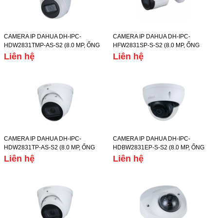
CAMERA IP DAHUA DH-IPC-
CAMERA IP DAHUA DH-IPC-
HDW2831TMP-AS-S2 (8.0 MP, ỐNG
HFW2831SP-S-S2 (8.0 MP, ỐNG
KÍNH 3.6MM, TẦM XA HỒNG NGOẠI
KÍNH 3.6MM, TẦM XA HỒNG NGOẠI
Liên hệ
Liên hệ
30M, CHẾ ĐỘ NGÀY/ĐÊM, IP67)
30M, CHẾ ĐỘ NGÀY/ĐÊM, IP67)
CAMERA IP DAHUA DH-IPC-
CAMERA IP DAHUA DH-IPC-
HDW2831TP-AS-S2 (8.0 MP, ỐNG
HDBW2831EP-S-S2 (8.0 MP, ỐNG
KÍNH 3.6MM, TẦM XA HỒNG NGOẠI
KÍNH 3.6MM, TẦM XA HỒNG NGOẠI
Liên hệ
Liên hệ
30M, CHẾ ĐỘ NGÀY/ĐÊM, IP67)
30M, CHẾ ĐỘ NGÀY/ĐÊM, IP67)