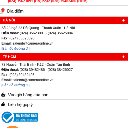
(024) 35623091 (HN) hoặc (028) 39482486 (HCM)
Địa điểm
HÀ NỘI
Số 23 ngõ 23 Đỗ Quang - Thanh Xuân - Hà Nội
Điện thoại:
(024) 35623091 - (024) 35625884
Fax:
(024) 35623090
Email:
salemb@cameraonline.vn
[Bản đồ đường đi]
TP HCM
78 Nguyễn Thái Bình - P.12 - Quận Tân Bình
Điện thoại:
(028) 39482486 - (028) 38426027
Fax:
(028) 39482496
Email:
salemn@cameraonline.vn
[Bản đồ đường đi]
Vào giỏ hàng của bạn
Liên hệ góp ý