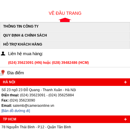
VỀ ĐẦU TRANG
THÔNG TIN CÔNG TY
QUY ĐỊNH & CHÍNH SÁCH
HỖ TRỢ KHÁCH HÀNG
Liên hệ mua hàng:
(024) 35623091 (HN) hoặc (028) 39482486 (HCM)
Địa điểm
HÀ NỘI
Số 23 ngõ 23 Đỗ Quang - Thanh Xuân - Hà Nội
Điện thoại:
(024) 35623091 - (024) 35625884
Fax:
(024) 35623090
Email:
salemb@cameraonline.vn
[Bản đồ đường đi]
TP HCM
78 Nguyễn Thái Bình - P.12 - Quận Tân Bình