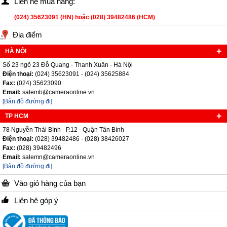
Liên hệ mua hàng:
(024) 35623091 (HN) hoặc (028) 39482486 (HCM)
Địa điểm
HÀ NỘI
Số 23 ngõ 23 Đỗ Quang - Thanh Xuân - Hà Nội
Điện thoại:
(024) 35623091 - (024) 35625884
Fax:
(024) 35623090
Email:
salemb@cameraonline.vn
[Bản đồ đường đi]
TP HCM
78 Nguyễn Thái Bình - P.12 - Quận Tân Bình
Điện thoại:
(028) 39482486 - (028) 38426027
Fax:
(028) 39482496
Email:
salemn@cameraonline.vn
[Bản đồ đường đi]
Vào giỏ hàng của bạn
Liên hệ góp ý