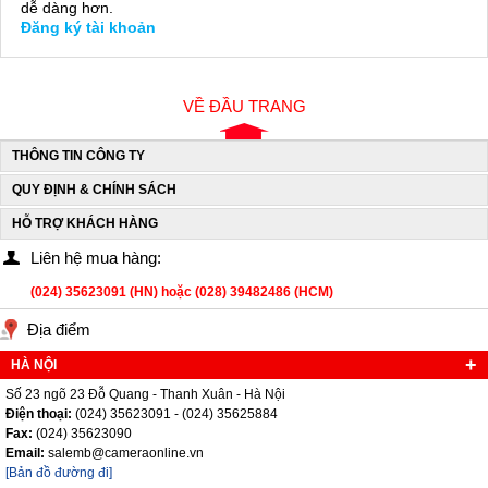
dễ dàng hơn.
Đăng ký tài khoản
VỀ ĐẦU TRANG
THÔNG TIN CÔNG TY
QUY ĐỊNH & CHÍNH SÁCH
HỖ TRỢ KHÁCH HÀNG
Liên hệ mua hàng:
(024) 35623091 (HN) hoặc (028) 39482486 (HCM)
Địa điểm
HÀ NỘI
Số 23 ngõ 23 Đỗ Quang - Thanh Xuân - Hà Nội
Điện thoại:
(024) 35623091 - (024) 35625884
Fax:
(024) 35623090
Email:
salemb@cameraonline.vn
[Bản đồ đường đi]