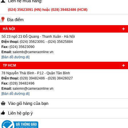
Liên hệ mua hàng:
(024) 35623091 (HN) hoặc (028) 39482486 (HCM)
Địa điểm
HÀ NỘI
Số 23 ngõ 23 Đỗ Quang - Thanh Xuân - Hà Nội
Điện thoại:
(024) 35623091 - (024) 35625884
Fax:
(024) 35623090
Email:
salemb@cameraonline.vn
[Bản đồ đường đi]
TP HCM
78 Nguyễn Thái Bình - P.12 - Quận Tân Bình
Điện thoại:
(028) 39482486 - (028) 38426027
Fax:
(028) 39482496
Email:
salemn@cameraonline.vn
[Bản đồ đường đi]
Vào giỏ hàng của bạn
Liên hệ góp ý