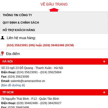
VỀ ĐẦU TRANG
THÔNG TIN CÔNG TY
QUY ĐỊNH & CHÍNH SÁCH
HỖ TRỢ KHÁCH HÀNG
Liên hệ mua hàng:
(024) 35623091 (HN) hoặc (028) 39482486 (HCM)
Địa điểm
HÀ NỘI
Số 23 ngõ 23 Đỗ Quang - Thanh Xuân - Hà Nội
Điện thoại:
(024) 35623091 - (024) 35625884
Fax:
(024) 35623090
Email:
salemb@cameraonline.vn
[Bản đồ đường đi]
TP HCM
78 Nguyễn Thái Bình - P.12 - Quận Tân Bình
Điện thoại:
(028) 39482486 - (028) 38426027
Fax:
(028) 39482496