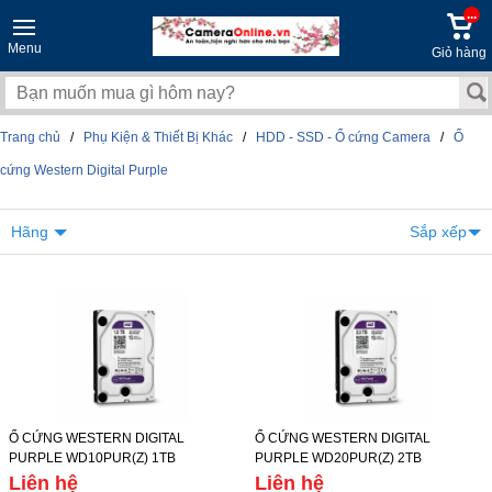
...
Menu
Giỏ hàng
Trang chủ
/
Phụ Kiện & Thiết Bị Khác
/
HDD - SSD - Ổ cứng Camera
/
Ổ
cứng Western Digital Purple
Hãng
Sắp xếp
Ổ CỨNG WESTERN DIGITAL
Ổ CỨNG WESTERN DIGITAL
PURPLE WD10PUR(Z) 1TB
PURPLE WD20PUR(Z) 2TB
Liên hệ
Liên hệ