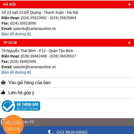
HÀ NỘI
Số 23 ngõ 23 Đỗ Quang - Thanh Xuân - Hà Nội
Điện thoại:
(024) 35623091 - (024) 35625884
Fax:
(024) 35623090
Email:
salemb@cameraonline.vn
[Bản đồ đường đi]
TP HCM
78 Nguyễn Thái Bình - P.12 - Quận Tân Bình
Điện thoại:
(028) 39482486 - (028) 38426027
Fax:
(028) 39482496
Email:
salemn@cameraonline.vn
[Bản đồ đường đi]
Vào giỏ hàng của bạn
Liên hệ góp ý
Phiên bản PC
YÊU CẦU
GỌI LẠI
GỌI MUA HÀNG