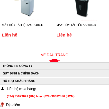
MÁY HỦY TÀI LIỆU AS1540CD
MÁY HỦY TÀI LIỆU AS800CD
Liên hệ
Liên hệ
VỀ ĐẦU TRANG
THÔNG TIN CÔNG TY
QUY ĐỊNH & CHÍNH SÁCH
HỖ TRỢ KHÁCH HÀNG
Liên hệ mua hàng:
(024) 35623091 (HN) hoặc (028) 39482486 (HCM)
Địa điểm