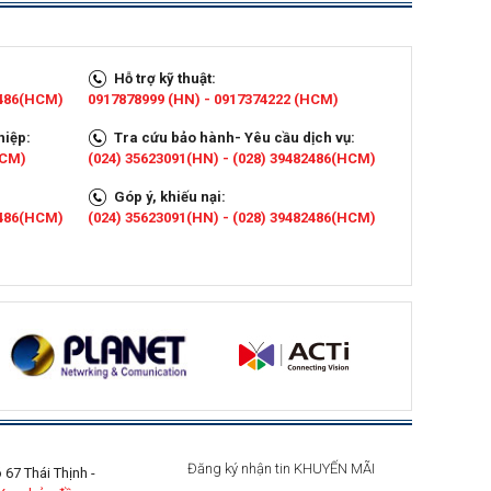
Hỗ trợ kỹ thuật:
2486(HCM)
0917878999 (HN) - 0917374222 (HCM)
hiệp:
Tra cứu bảo hành- Yêu cầu dịch vụ:
HCM)
(024) 35623091(HN) - (028) 39482486(HCM)
Góp ý, khiếu nại:
2486(HCM)
(024) 35623091(HN) - (028) 39482486(HCM)
Đăng ký nhận tin KHUYẾN MÃI
67 Thái Thịnh -