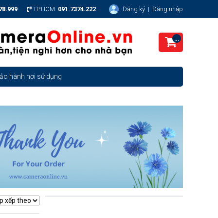
78.999
TP.HCM:
091.7374.222
Đăng ký
|
Đăng nhập
...
ảo hành nơi sử dụng