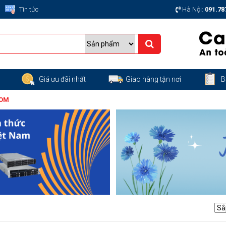
Tin tức
Hà Nội:
091.78
g
Giá ưu đãi nhất
Giao hàng tận nơi
B
COM