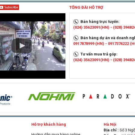
TỔNG ĐÀI HỖ TRỢ
Bán hàng trực tuyến:
(024) 35623091(HN) - (028) 3948
Bán hàng dự án và doanh ng
0917878999 (HN) - 0917374222 (
Tư vấn mua trả góp:
(024) 35623091(HN) - (028) 3948
g
Hỗ trợ khách hàng
Hà Nội
Địa chỉ :
Số 3 Ngõ 
Hướng dẫn mua hàng online