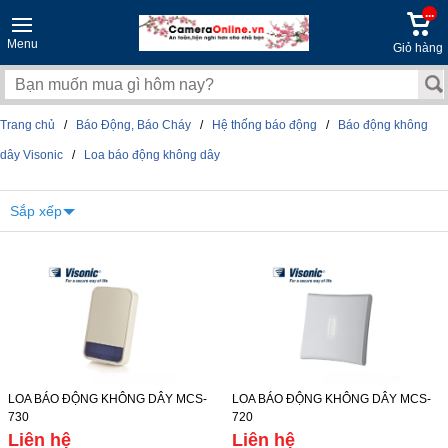
...
Menu
Giỏ hàng
Trang chủ
/
Báo Động, Báo Cháy
/
Hệ thống báo động
/
Báo động không
dây Visonic
/
Loa báo động không dây
Sắp xếp
LOA BÁO ĐỘNG KHÔNG DÂY MCS-
LOA BÁO ĐỘNG KHÔNG DÂY MCS-
730
720
Liên hệ
Liên hệ