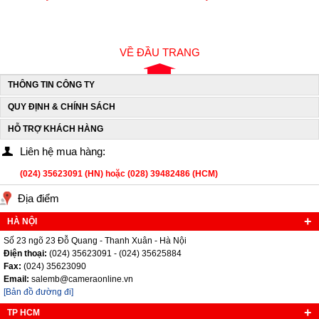
VỀ ĐẦU TRANG
THÔNG TIN CÔNG TY
QUY ĐỊNH & CHÍNH SÁCH
HỖ TRỢ KHÁCH HÀNG
Liên hệ mua hàng:
(024) 35623091 (HN) hoặc (028) 39482486 (HCM)
Địa điểm
HÀ NỘI
Số 23 ngõ 23 Đỗ Quang - Thanh Xuân - Hà Nội
Điện thoại:
(024) 35623091 - (024) 35625884
Fax:
(024) 35623090
Email:
salemb@cameraonline.vn
[Bản đồ đường đi]
TP HCM