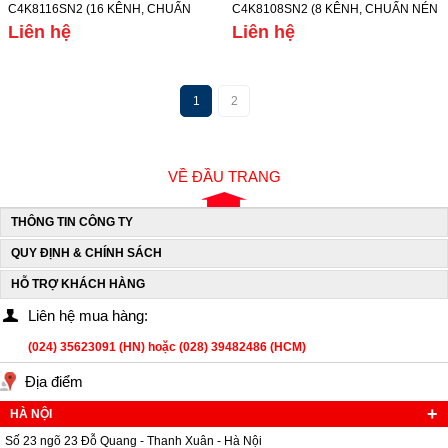
C4K8116SN2 (16 KÊNH, CHUẨN
C4K8108SN2 (8 KÊNH, CHUẨN NÉN
NÉN HÌNH ẢNH
HÌNH ẢNH
Liên hệ
Liên hệ
H.265+/H.265/H.264+/H.264, Ổ
H.265+/H.265/H.264+/H.264, Ổ
CỨNG 8TB)
CỨNG 8TB)
1
2
VỀ ĐẦU TRANG
THÔNG TIN CÔNG TY
QUY ĐỊNH & CHÍNH SÁCH
HỖ TRỢ KHÁCH HÀNG
Liên hệ mua hàng:
(024) 35623091 (HN) hoặc (028) 39482486 (HCM)
Địa điểm
HÀ NỘI
Số 23 ngõ 23 Đỗ Quang - Thanh Xuân - Hà Nội