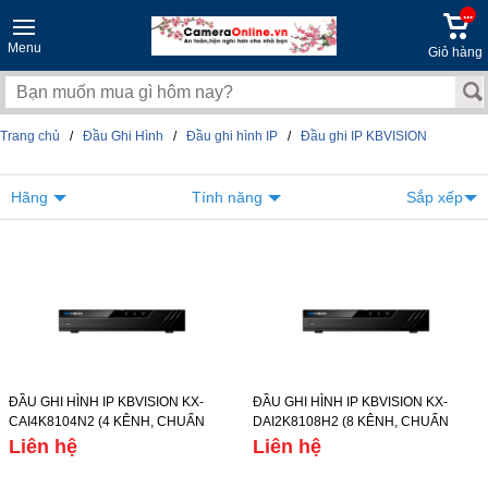
...
Menu
Giỏ hàng
Trang chủ
/
Đầu Ghi Hình
/
Đầu ghi hình IP
/
Đầu ghi IP KBVISION
Hãng
Tính năng
Sắp xếp
ĐẦU GHI HÌNH IP KBVISION KX-
ĐẦU GHI HÌNH IP KBVISION KX-
CAI4K8104N2 (4 KÊNH, CHUẨN
DAI2K8108H2 (8 KÊNH, CHUẨN
NÉN HÌNH ẢNH H.265/H.264+/H.264,
NÉN HÌNH ẢNH
Liên hệ
Liên hệ
Ổ CỨNG 8TB)
H.265+/H.265/H.264+/H.264, Ổ
CỨNG 10TB)