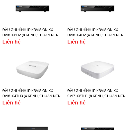
ĐẦU GHI HÌNH IP KBVISION KX-
ĐẦU GHI HÌNH IP KBVISION KX-
DAI8108H2 (8 KÊNH, CHUẨN NÉN
DAI8104H2 (4 KÊNH, CHUẨN NÉN
HÌNH ẢNH
HÌNH ẢNH
Liên hệ
Liên hệ
H.265+/H.265/H.264+/H.264, Ổ
H.265+/H.265/H.264+/H.264, Ổ
CỨNG 10TB)
CỨNG 6TB)
ĐẦU GHI HÌNH IP KBVISION KX-
ĐẦU GHI HÌNH IP KBVISION KX-
DAI8104TH3 (4 KÊNH, CHUẨN NÉN
CAI7108TH1 (8 KÊNH, CHUẨN NÉN
HÌNH ẢNH
HÌNH ẢNH
Liên hệ
Liên hệ
H.265+/H.265/H.264+/H.264, Ổ
H.265+/H.265/H.264+/H.264, Ổ
CỨNG 6TB)
CỨNG 6TB)