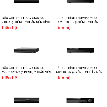
ĐẦU GHI HÌNH IP KBVISION KX-
ĐẦU GHI HÌNH IP KBVISION KX-
7108AI (8 KÊNH, CHUẨN NÉN HÌNH
DAI2K8108H2 (8 KÊNH, CHUẨN
ẢNH H.265+/H.265, Ổ CỨNG 6TB)
NÉN HÌNH ẢNH
Liên hệ
Liên hệ
H.265+/H.265/H.264+/H.264, Ổ
CỨNG 10TB)
ĐẦU GHI HÌNH IP KBVISION KX-
ĐẦU GHI HÌNH IP KBVISION KX-
C4K8104SN2 (4 KÊNH, CHUẨN NÉN
A4K8104N2 (4 KÊNH, CHUẨN NÉN
HÌNH ẢNH
HÌNH ẢNH H.265/H.264, Ổ CỨNG
Liên hệ
Liên hệ
H.265+/H.265/H.264+/H.264, Ổ
6TB)
CỨNG 8TB)