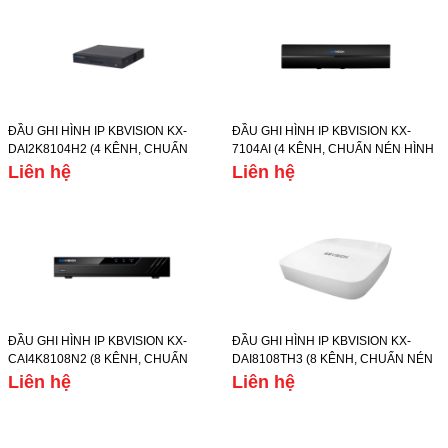
ĐẦU GHI HÌNH IP KBVISION KX-
ĐẦU GHI HÌNH IP KBVISION KX-
DAI2K8104H2 (4 KÊNH, CHUẨN
7104AI (4 KÊNH, CHUẨN NÉN HÌNH
NÉN HÌNH ẢNH
ẢNH H.265+/H.265, Ổ CỨNG 6TB)
Liên hệ
Liên hệ
H.265+/H.265/H.264+/H.264, Ổ
CỨNG 10TB)
ĐẦU GHI HÌNH IP KBVISION KX-
ĐẦU GHI HÌNH IP KBVISION KX-
CAI4K8108N2 (8 KÊNH, CHUẨN
DAI8108TH3 (8 KÊNH, CHUẨN NÉN
NÉN HÌNH ẢNH
HÌNH ẢNH
Liên hệ
Liên hệ
H.265+/H.265/H.264+/H.264, Ổ
H.265+/H.265/H.264+/H.264, Ổ
CỨNG 8TB)
CỨNG 10TB)