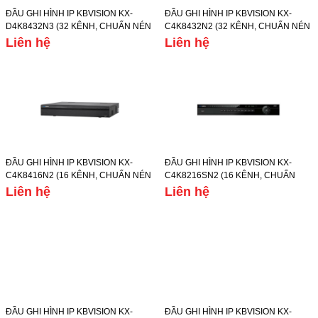
ĐẦU GHI HÌNH IP KBVISION KX-
ĐẦU GHI HÌNH IP KBVISION KX-
D4K8432N3 (32 KÊNH, CHUẨN NÉN
C4K8432N2 (32 KÊNH, CHUẨN NÉN
HÌNH ẢNH
HÌNH ẢNH H.265/H.264, Ổ CỨNG
Liên hệ
Liên hệ
H.265+/H.265/H.264+/H.264, Ổ
6TB)
CỨNG 10TB)
ĐẦU GHI HÌNH IP KBVISION KX-
ĐẦU GHI HÌNH IP KBVISION KX-
C4K8416N2 (16 KÊNH, CHUẨN NÉN
C4K8216SN2 (16 KÊNH, CHUẨN
HÌNH ẢNH H.265/H.264, Ổ CỨNG
NÉN HÌNH ẢNH
Liên hệ
Liên hệ
6TB)
H.265+/H.265/H.264+/H.264, Ổ
CỨNG 8TB)
ĐẦU GHI HÌNH IP KBVISION KX-
ĐẦU GHI HÌNH IP KBVISION KX-