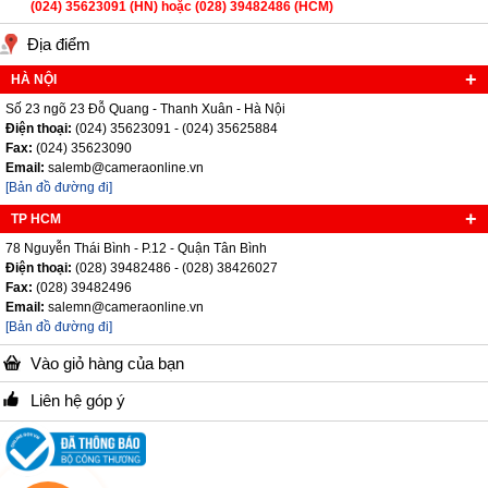
(024) 35623091 (HN) hoặc (028) 39482486 (HCM)
Địa điểm
HÀ NỘI
Số 23 ngõ 23 Đỗ Quang - Thanh Xuân - Hà Nội
Điện thoại:
(024) 35623091 - (024) 35625884
Fax:
(024) 35623090
Email:
salemb@cameraonline.vn
[Bản đồ đường đi]
TP HCM
78 Nguyễn Thái Bình - P.12 - Quận Tân Bình
Điện thoại:
(028) 39482486 - (028) 38426027
Fax:
(028) 39482496
Email:
salemn@cameraonline.vn
[Bản đồ đường đi]
Vào giỏ hàng của bạn
Liên hệ góp ý