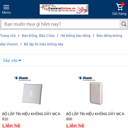
...
Menu
Giỏ hàng
Trang chủ
/
Báo Động, Báo Cháy
/
Hệ thống báo động
/
Báo động không
dây Visonic
/
Bộ lặp tín hiệu không dây
Sắp xếp
BỘ LẶP TÍN HIỆU KHÔNG DÂY MCX-
BỘ LẶP TÍN HIỆU KHÔNG DÂY MCX-
610
600
Liên hệ
Liên hệ