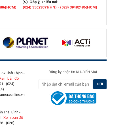
Góp ý, khiếu nại:
2486(HCM)
(024) 35623091(HN) - (028) 39482486(HCM)
Đăng ký nhận tin KHUYẾN MÃI
67 Thái Thịnh -
Xem bản đồ
1 - (024)
GỬI
24)
NGAY
meraonline.vn
 Thái Bình -
ình
Xem bản đồ
6 - (028)