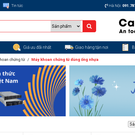
Tin tức
Hà Nội:
091.78
g
Giá ưu đãi nhất
Giao hàng tận nơi
B
hoan chứng từ
Máy khoan chứng từ dùng ống nhựa