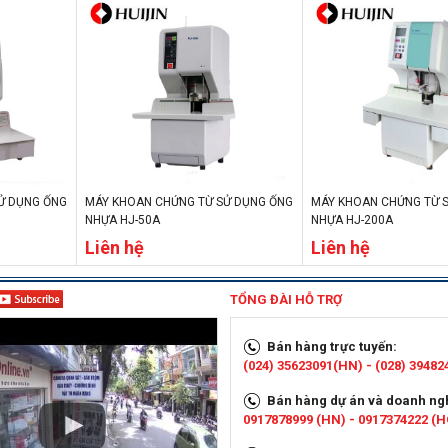
Ử DỤNG ỐNG
MÁY KHOAN CHỨNG TỪ SỬ DỤNG ỐNG
MÁY KHOAN CHỨNG TỪ 
NHỰA HJ-50A
NHỰA HJ-200A
Liên hệ
Liên hệ
TỔNG ĐÀI HỖ TRỢ
Bán hàng trực tuyến:
(024) 35623091(HN) - (028) 3948
Bán hàng dự án và doanh ng
0917878999 (HN) - 0917374222 (