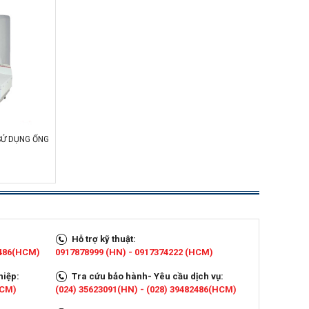
SỬ DỤNG ỐNG
Hỗ trợ kỹ thuật:
2486(HCM)
0917878999 (HN) - 0917374222 (HCM)
hiệp:
Tra cứu bảo hành- Yêu cầu dịch vụ:
HCM)
(024) 35623091(HN) - (028) 39482486(HCM)