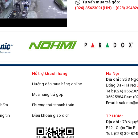
Tư vấn mua trả góp:
(024) 35623091(HN) - (028) 3948
g
Hỗ trợ khách hàng
Hà Nội
Địa chỉ :
Số 3 Ngõ 
Hướng dẫn mua hàng online
Đống Đa - Hà Nội
Tel:
(024) 3562309
Mua hàng trả góp
35625884
Fax:
(0
Email:
salemb@ca
 phẩm
Phương thức thanh toán
ng tin
Điều khoản giao dịch
TP HCM:
Địa chỉ :
78 Nguyễn
P.12 - Quận Tân B
Tel:
(028) 3948248