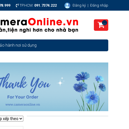
78.999
TP.HCM:
091.7374.222
Đăng ký
|
Đăng nhập
...
ảo hành nơi sử dụng