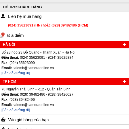
HỖ TRỢ KHÁCH HÀNG
Liên hệ mua hàng:
(024) 35623091 (HN) hoặc (028) 39482486 (HCM)
Địa điểm
HÀ NỘI
Số 23 ngõ 23 Đỗ Quang - Thanh Xuân - Hà Nội
Điện thoại:
(024) 35623091 - (024) 35625884
Fax:
(024) 35623090
Email:
salemb@cameraonline.vn
[Bản đồ đường đi]
TP HCM
78 Nguyễn Thái Bình - P.12 - Quận Tân Bình
Điện thoại:
(028) 39482486 - (028) 38426027
Fax:
(028) 39482496
Email:
salemn@cameraonline.vn
[Bản đồ đường đi]
Vào giỏ hàng của bạn