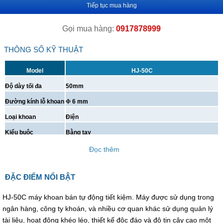
Tiếp tục mua hàng
Gọi mua hàng:
0917878999
THÔNG SỐ KỸ THUẬT
Model
HJ-50C
Độ dày tối đa
50mm
Đường kính lỗ khoan
Φ
6 mm
Loại khoan
Điện
Kiểu buộc
Bằng tay
Công suất
350W
Đọc thêm
Kích thước
470 x 430 x 525 (mm)
ĐẶC ĐIỂM NỔI BẬT
Trọng lượng
25kg
Nguồn cấp
AC 220V, 50Hz
HJ-50C máy khoan bán tự động tiết kiệm. Máy được sử dụng trong
ngân hàng, công ty khoán, và nhiều cơ quan khác sử dụng quản lý
tài liệu, hoạt động khéo léo, thiết kế độc đáo và độ tin cậy cao một