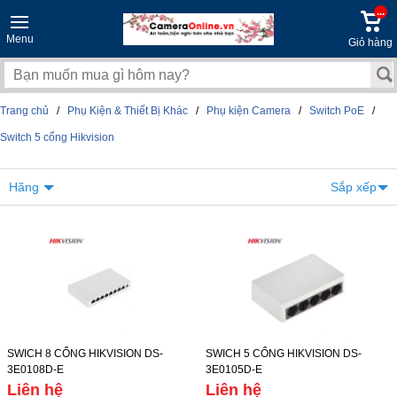
...
Menu
Giỏ hàng
Trang chủ
/
Phụ Kiện & Thiết Bị Khác
/
Phụ kiện Camera
/
Switch PoE
/
Switch 5 cổng Hikvision
Hãng
Sắp xếp
SWICH 8 CỔNG HIKVISION DS-
SWICH 5 CỔNG HIKVISION DS-
3E0108D-E
3E0105D-E
Liên hệ
Liên hệ