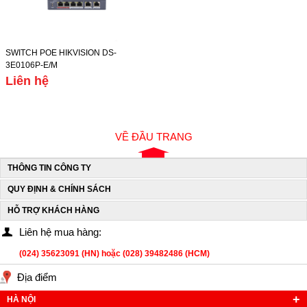
SWITCH POE HIKVISION DS-
3E0106P-E/M
Liên hệ
VỀ ĐẦU TRANG
THÔNG TIN CÔNG TY
QUY ĐỊNH & CHÍNH SÁCH
HỖ TRỢ KHÁCH HÀNG
Liên hệ mua hàng:
(024) 35623091 (HN) hoặc (028) 39482486 (HCM)
Địa điểm
HÀ NỘI