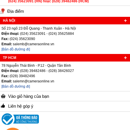
(024) 35623091 (HN) hoặc (028) 39482486 (HCM)
Địa điểm
HÀ NỘI
Số 23 ngõ 23 Đỗ Quang - Thanh Xuân - Hà Nội
Điện thoại:
(024) 35623091 - (024) 35625884
Fax:
(024) 35623090
Email:
salemb@cameraonline.vn
[Bản đồ đường đi]
TP HCM
78 Nguyễn Thái Bình - P.12 - Quận Tân Bình
Điện thoại:
(028) 39482486 - (028) 38426027
Fax:
(028) 39482496
Email:
salemn@cameraonline.vn
[Bản đồ đường đi]
Vào giỏ hàng của bạn
Liên hệ góp ý