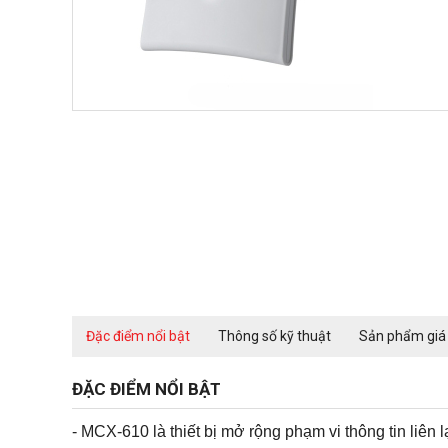
Đặc điểm nổi bật
Thông số kỹ thuật
Sản phẩm giá
ĐẶC ĐIỂM NỔI BẬT
- MCX-610 là thiết bị mở rộng phạm vi thông tin liê