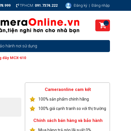
78.999
TP.HCM:
091.7374.222
Đăng ký
|
Đăng nhập
...
ảo hành nơi sử dụng
ng dây MCX-610
Cameraonline cam kết
100% sản phẩm chính hãng
100% giá cạnh tranh so với thị trường
Chính sách bán hàng và bảo hành
Mua hàng trả góp lãi suất 0%