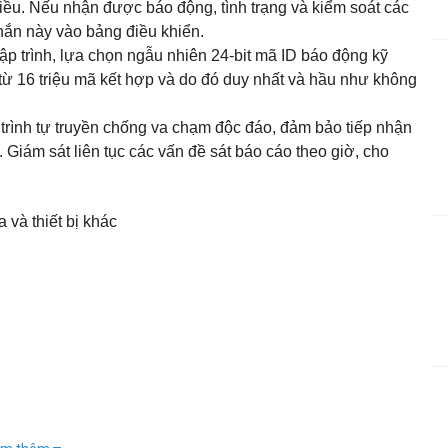
ều. Nếu nhận được báo động, tình trạng và kiểm soát các
nhắn này vào bảng điều khiển.
ập trình, lựa chọn ngẫu nhiên 24-bit mã ID báo động kỹ
 từ 16 triệu mã kết hợp và do đó duy nhất và hầu như không
trình tự truyền chống va chạm độc đáo, đảm bảo tiếp nhận
t. Giám sát liên tục các vấn đề sát báo cáo theo giờ, cho
a và thiết bị khác
 50Hz, pin 4.8V 1300mAh