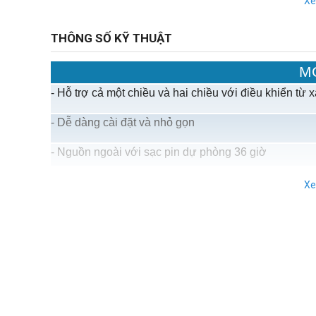
X
- Kích thước: 161x161x50mm, trọng lượng: 463g
THÔNG SỐ KỸ THUẬT
M
- Hỗ trợ cả một chiều và hai chiều với điều khiển từ x
- Dễ dàng cài đặt và nhỏ gọn
- Nguồn ngoài với sạc pin dự phòng 36 giờ
- Mặt trước và sau đều chống cạy phá
X
- Đèn LED báo mất điện, hoạt động và cài đặt
- Hỗ trợ lên đến 50 thiết bị khác nhau với bộ lặp
- Phù hợp với tiêu chuẩn EN và FCC
- Nguồn: 220V, 50Hz, pin 4.8V 1300mAh