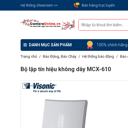
Hệ thống showroom >>
Bán hàng trực tuyến
DANH MỤC SẢN PHẨM
100% chính hãn
Trang chủ
Báo Động, Báo Cháy
Hệ thống báo động
Báo 
Bộ lặp tín hiệu không dây MCX-610
Zoom