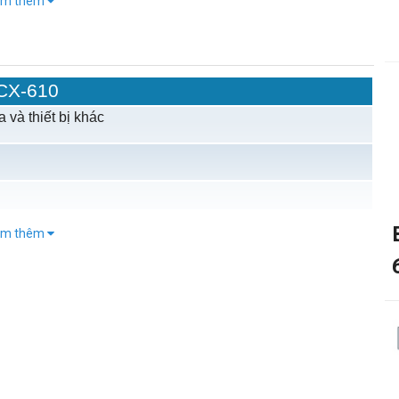
em thêm
CX-610
a và thiết bị khác
em thêm