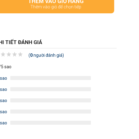
THÊM VÀO GIỎ HÀNG
Thêm vào giỏ để chọn tiếp
HI TIẾT ĐÁNH GIÁ
(
0
người đánh giá)
/5 sao
 sao
 sao
 sao
 sao
 sao