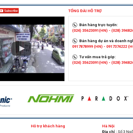
TỔNG ĐÀI HỖ TRỢ
Bán hàng trực tuyến:
(024) 35623091(HN) - (028) 3948
Bán hàng dự án và doanh ng
0917878999 (HN) - 0917374222 (
Tư vấn mua trả góp:
(024) 35623091(HN) - (028) 3948
g
Hỗ trợ khách hàng
Hà Nội
Địa chỉ :
Số 3 Ngõ 