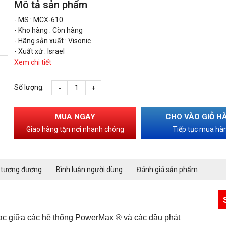
Mô tả sản phẩm
- MS : MCX-610
- Kho hàng : Còn hàng
- Hãng sản xuất : Visonic
- Xuất xứ : Israel
Xem chi tiết
Số lượng:
-
+
MUA NGAY
CHO VÀO GIỎ H
Giao hàng tận nơi nhanh chóng
Tiếp tục mua hà
 tương đương
Bình luận người dùng
Đánh giá sản phẩm
n lạc giữa các hệ thống PowerMax ® và các đầu phát