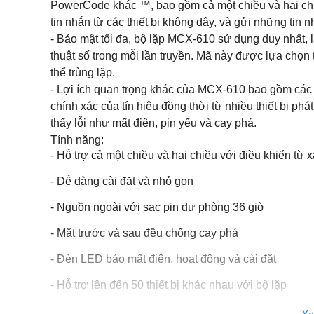
PowerCode khác ™, bao gồm cả một chiều và hai chi
tin nhắn từ các thiết bị không dây, và gửi những tin 
- Bảo mật tối đa, bộ lặp MCX-610 sử dụng duy nhất, l
thuật số trong mỗi lần truyền. Mã này được lựa chọn
thể trùng lặp.
- Lợi ích quan trọng khác của MCX-610 bao gồm các 
chính xác của tín hiệu đồng thời từ nhiều thiết bị phá
thấy lỗi như mất điện, pin yếu và cạy phá.
Tính năng:
- Hỗ trợ cả một chiều và hai chiều với điều khiển từ x
- Dễ dàng cài đặt và nhỏ gọn
- Nguồn ngoài với sạc pin dự phòng 36 giờ
- Mặt trước và sau đều chống cạy phá
- Đèn LED báo mất điện, hoạt động và cài đặt
- Hỗ trợ lên đến 50 thiết bị khác nhau với bộ lặp
- Nguồn: 220V,
- Phù hợp với tiêu chuẩn EN và FCC