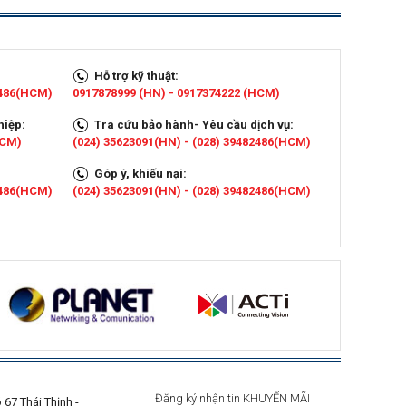
Hỗ trợ kỹ thuật:
2486(HCM)
0917878999 (HN) - 0917374222 (HCM)
hiệp:
Tra cứu bảo hành- Yêu cầu dịch vụ:
HCM)
(024) 35623091(HN) - (028) 39482486(HCM)
Góp ý, khiếu nại:
2486(HCM)
(024) 35623091(HN) - (028) 39482486(HCM)
Đăng ký nhận tin KHUYẾN MÃI
67 Thái Thịnh -