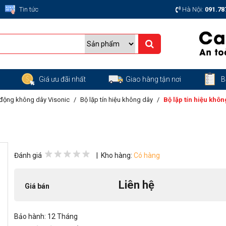
Tin tức
Hà Nội:
091.78
g
Giá ưu đãi nhất
Giao hàng tận nơi
B
động không dây Visonic
Bộ lặp tín hiệu không dây
Bộ lặp tín hiệu khô
Đánh giá
| Kho hàng:
Có hàng
Liên hệ
Giá bán
Bảo hành: 12 Tháng