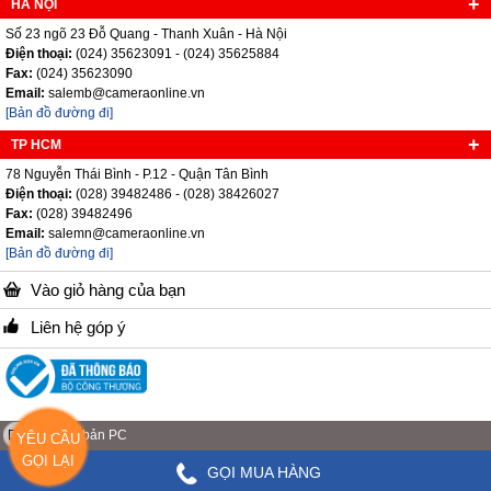
HÀ NỘI
Số 23 ngõ 23 Đỗ Quang - Thanh Xuân - Hà Nội
Điện thoại:
(024) 35623091 - (024) 35625884
Fax:
(024) 35623090
Email:
salemb@cameraonline.vn
[Bản đồ đường đi]
TP HCM
78 Nguyễn Thái Bình - P.12 - Quận Tân Bình
Điện thoại:
(028) 39482486 - (028) 38426027
Fax:
(028) 39482496
Email:
salemn@cameraonline.vn
[Bản đồ đường đi]
Vào giỏ hàng của bạn
Liên hệ góp ý
Phiên bản PC
YÊU CẦU
GỌI LẠI
GỌI MUA HÀNG