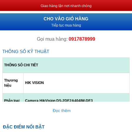
Giao hàng tận nơi nhanh chóng
CHO VÀO GIỎ HÀNG
Tiếp tục mua hàng
Gọi mua hàng:
0917878999
THÔNG SỐ KỸ THUẬT
THÔNG SỐ CHI TIẾT
Thương
HIK VISION
hiệu
Phân loại
Camera HikVision DS-2DE2A404IW-DE3
Đọc thêm
Chuẩn
nén hình
H.265+/H265/H.264+&H.264
ảnh
ĐẶC ĐIỂM NỔI BẬT