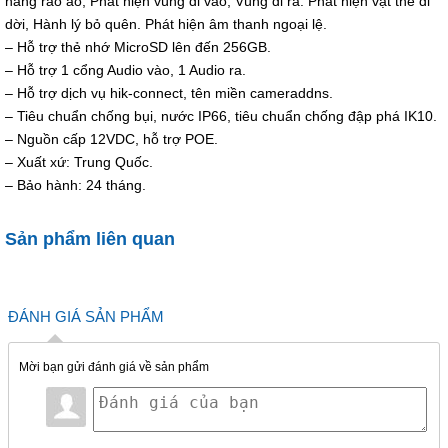
hàng rảo ảo, Phát hiện vùng đi vào, Vùng đi ra. Phát hiện vật thể di
- Hỗ trợ 1 cổng Audio vào, 1 Audio ra.
dời, Hành lý bỏ quên. Phát hiện âm thanh ngoại lệ.
– Hỗ trợ thẻ nhớ MicroSD lên đến 256GB.
Tiêu
– Hỗ trợ 1 cổng Audio vào, 1 Audio ra.
chuẩn
IP66, IK10
– Hỗ trợ dịch vụ hik-connect, tên miền cameraddns.
ngoài trời
– Tiêu chuẩn chống bụi, nước IP66, tiêu chuẩn chống đập phá IK10.
– Nguồn cấp 12VDC, hỗ trợ POE.
Nguồn
12V DC±15% hoặc PoE (802.3af,class 3)
– Xuất xứ: Trung Quốc.
cấp
– Bảo hành: 24 tháng.
Vị trí
khuyến
Trong nhà, dưới hiên
Sản phẩm liên quan
nghị
Để đạt hiệu suất cao nhất, tránh lắp đặt tại nơi có ánh
ĐÁNH GIÁ SẢN PHẨM
sáng mạnh chiếu trực tiếp, tránh vị trí mưa bụi.
Không chạm tay trực tiếp vào ống kính và Cảm biến.
Khuyên
Khi có hiện tượng mờ sử dụng vật liệu mềm có chứa
dùng
Mời bạn gửi đánh giá về sản phẩm
một số hóa chất để lau sạch bụi ống kính và Cảm biến.
Sử dụng bộ nguồn chuẩn, đủ công suất, chính hãng.
Quá điện áp có thể làm hư Camera.