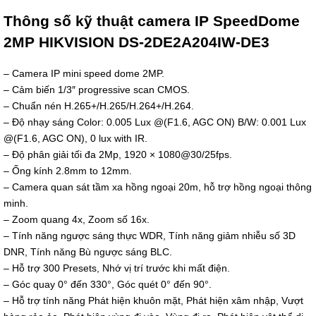
Thông số kỹ thuật camera IP SpeedDome
Độ phân
2.0 MP
giải
2MP HIKVISION DS-2DE2A204IW-DE3
Cảm biến
1/3" Progressive Scan CMOS
– Camera IP mini speed dome 2MP.
– Cảm biến 1/3″ progressive scan CMOS.
– Chuẩn nén H.265+/H.265/H.264+/H.264.
Độ nhạy
0.005 Lux @(F1.6, AGC ON) B/W: 0.001 Lux @(F1.6, AGC ON),
sáng
0 lux with IR
– Độ nhạy sáng Color: 0.005 Lux @(F1.6, AGC ON) B/W: 0.001 Lux
@(F1.6, AGC ON), 0 lux with IR.
– Độ phân giải tối đa 2Mp, 1920 × 1080@30/25fps.
Ống kính
điều chỉnh từ 2.8-12mm. Zoom quang 4x, Zoom số 16x.
– Ống kính 2.8mm to 12mm.
– Camera quan sát tầm xa hồng ngoại 20m, hỗ trợ hồng ngoại thông
Tầm xa
minh.
hồng
20m
ngoại
– Zoom quang 4x, Zoom số 16x.
– Tính năng ngược sáng thực WDR, Tính năng giảm nhiễu số 3D
DNR, Tính năng Bù ngược sáng BLC.
- Tính năng ngược sáng thực WDR, Tính năng giảm nhiễu số
3D DNR, Tính năng Bù ngược sáng BLC
– Hỗ trợ 300 Presets, Nhớ vị trí trước khi mất điện.
– Góc quay 0° đến 330°, Góc quét 0° đến 90°.
- Hỗ trợ 300 Presets, Nhớ vị trí trước khi mất điện.
Tính năng
- Hỗ trợ tính năng ANR,
– Hỗ trợ tính năng Phát hiện khuôn mặt, Phát hiện xâm nhập, Vượt
- Hỗ trợ thẻ nhớ MicroSD lên đến 256GB.