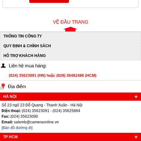
VỀ ĐẦU TRANG
THÔNG TIN CÔNG TY
QUY ĐỊNH & CHÍNH SÁCH
HỖ TRỢ KHÁCH HÀNG
Liên hệ mua hàng:
(024) 35623091 (HN) hoặc (028) 39482486 (HCM)
Địa điểm
HÀ NỘI
Số 23 ngõ 23 Đỗ Quang - Thanh Xuân - Hà Nội
Điện thoại:
(024) 35623091 - (024) 35625884
Fax:
(024) 35623090
Email:
salemb@cameraonline.vn
[Bản đồ đường đi]
TP HCM