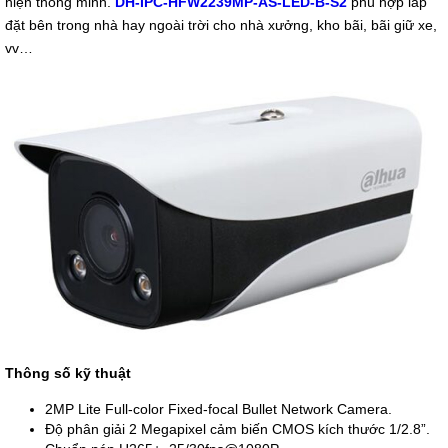
hiện thông minh.
DH-IPC-HFW2239MP-AS-LED-B-S2
phù hợp lắp
đặt bên trong nhà hay ngoài trời cho nhà xưởng, kho bãi, bãi giữ xe,
vv…
Thông số kỹ thuật
2MP Lite Full-color Fixed-focal Bullet Network Camera.
Độ phân giải 2 Megapixel cảm biến CMOS kích thước 1/2.8”.