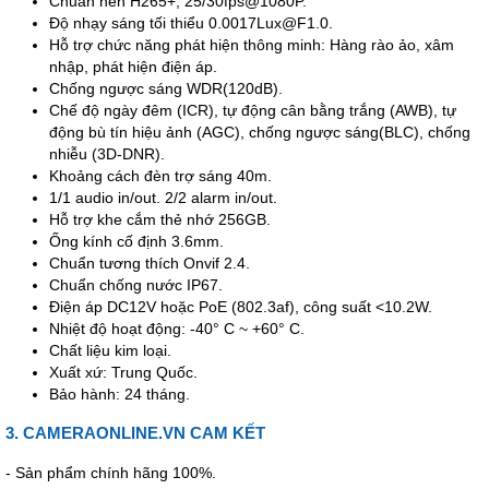
Chuẩn nén H265+, 25/30fps@1080P.
Độ nhạy sáng tối thiểu 0.0017Lux@F1.0.
Hỗ trợ chức năng phát hiện thông minh: Hàng rào ảo, xâm
nhập, phát hiện điện áp.
Chống ngược sáng WDR(120dB).
Chế độ ngày đêm (ICR), tự động cân bằng trắng (AWB), tự
động bù tín hiệu ảnh (AGC), chống ngược sáng(BLC), chống
nhiễu (3D-DNR).
Khoảng cách đèn trợ sáng 40m.
1/1 audio in/out. 2/2 alarm in/out.
Hỗ trợ khe cắm thẻ nhớ 256GB.
Ống kính cố định 3.6mm.
Chuẩn tương thích Onvif 2.4.
Chuẩn chống nước IP67.
Điện áp DC12V hoặc PoE (802.3af), công suất <10.2W.
Nhiệt độ hoạt động: -40° C ~ +60° C.
Chất liệu kim loại.
Xuất xứ: Trung Quốc.
Bảo hành: 24 tháng.
3. CAMERAONLINE.VN CAM KẾT
- Sản phẩm chính hãng 100%.