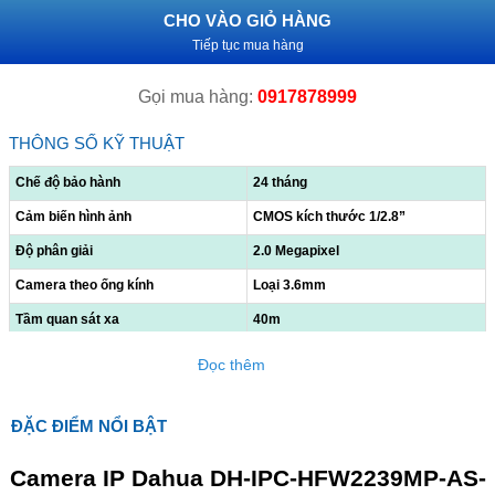
CHO VÀO GIỎ HÀNG
Tiếp tục mua hàng
Gọi mua hàng:
0917878999
THÔNG SỐ KỸ THUẬT
Chế độ bảo hành
24 tháng
Cảm biến hình ảnh
CMOS kích thước 1/2.8”
Độ phân giải
2.0 Megapixel
Camera theo ống kính
Loại 3.6mm
Tầm quan sát xa
40m
Tiêu chuẩn IP
Chuẩn IP67
Đọc thêm
– Hỗ trợ chức năng phát hiện thông
minh: Hàng rào ảo, xâm nhập, phát
ĐẶC ĐIỂM NỔI BẬT
Hỗ trợ khác
hiện điện áp.
– Hỗ trợ khe cắm thẻ nhớ 256GB.
– Chuẩn chống nước IP67.
Camera IP Dahua DH-IPC-HFW2239MP-AS-
Nguồn điện
DC 12V