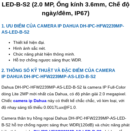
LED-B-S2 (2.0 MP, Ống kính 3.6mm, Chế độ
ngày/đêm, IP67)
1. ƯU ĐIỂM CỦA CAMERA IP DAHUA DH-IPC-HFW2239MP-
AS-LED-B-S2
Thiết kế hiện đại.
Hình ảnh sắc nét.
Chức năng phát hiện thông minh.
Hỗ trợ chống ngược sáng thực WDR.
2. THÔNG SỐ KỸ THUẬT VÀ ĐẶC ĐIỂM CỦA CAMERA
IP DAHUA DH-IPC-HFW2239MP-AS-LED-B-S2
Dahua DH-IPC-HFW2239MP-AS-LED-B-S2 là camera IP Full-Color
dòng Lite 2MP mới nhất của Dahua, có độ phân giải 2.0 megapixel.
Chiếc
camera ip Dahua
này có thiết kế chắc chắc, vỏ kim loại, với
độ nhạy sáng tối thiểu 0.0017Lux@F1.0.
Camera thân trụ hồng ngoại Dahua DH-IPC-HFW2239MP-AS-LED-
B-S2 hỗ trợ chống ngược sáng thực WDR(120dB) và chức năng phát