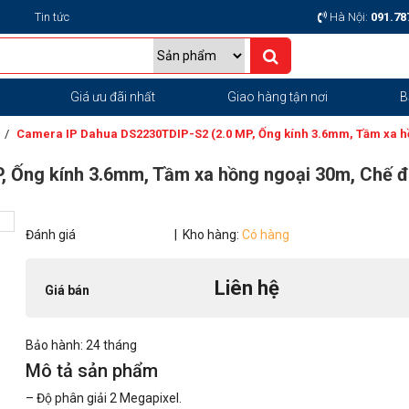
Tin tức
Hà Nội:
091.78
g
Giá ưu đãi nhất
Giao hàng tận nơi
B
Camera IP Dahua DS2230TDIP-S2 (2.0 MP, Ống kính 3.6mm, Tầm xa h
 Ống kính 3.6mm, Tầm xa hồng ngoại 30m, Chế đ
Đánh giá
| Kho hàng:
Có hàng
Liên hệ
Giá bán
Bảo hành: 24 tháng
Mô tả sản phẩm
– Độ phân giải 2 Megapixel.