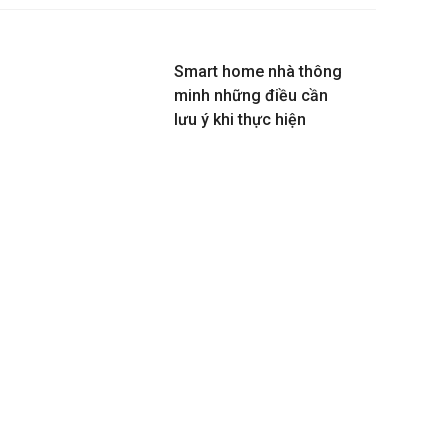
Smart home nhà thông
minh những điều cần
lưu ý khi thực hiện
Cho Thuê Hệ Thống
Camera thân nhiệt
phòng chống COVID 19
NHÂN VIÊN KẾ TOÁN
TỔNG HỢP