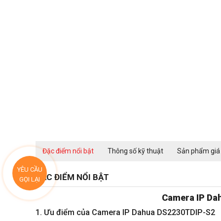
Đặc điểm nổi bật
Thông số kỹ thuật
Sản phẩm giá
YÊU CẦU
ĐẶC ĐIỂM NỔI BẬT
GỌI LẠI
Camera IP Da
1. Ưu điểm của Camera IP Dahua DS2230TDIP-S2