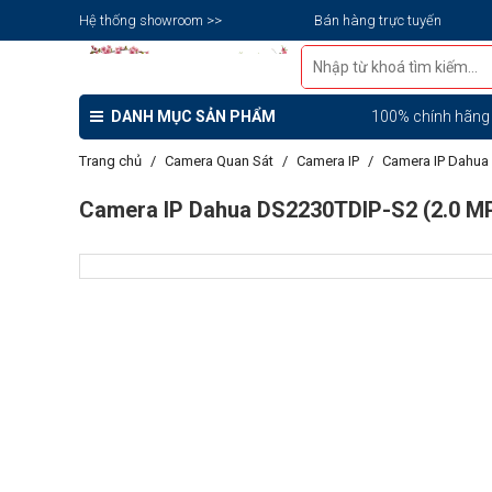
Hệ thống showroom >>
Bán hàng trực tuyến
DANH MỤC SẢN PHẨM
100% chính hãn
Trang chủ
Camera Quan Sát
Camera IP
Camera IP Dahua
Camera IP Dahua DS2230TDIP-S2 (2.0 MP,