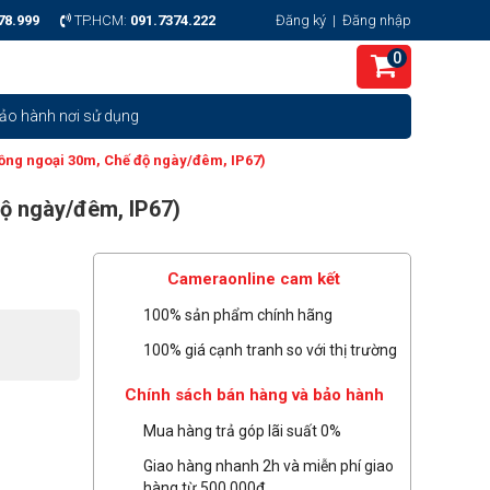
78.999
TP.HCM:
091.7374.222
Đăng ký
|
Đăng nhập
0
ảo hành nơi sử dụng
ồng ngoại 30m, Chế độ ngày/đêm, IP67)
ộ ngày/đêm, IP67)
Cameraonline cam kết
100% sản phẩm chính hãng
100% giá cạnh tranh so với thị trường
Chính sách bán hàng và bảo hành
Mua hàng trả góp lãi suất 0%
Giao hàng nhanh 2h và miễn phí giao
hàng từ 500.000đ