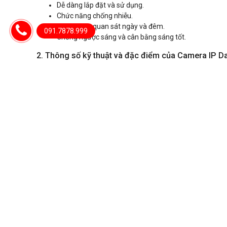
Dễ dàng lắp đặt và sử dụng.
Chức năng chống nhiễu.
Chức năng quan sát ngày và đêm.
091.7878.999
Chống ngược sáng và cân bằng sáng tốt.
2. Thông số kỹ thuật và đặc điểm của Camera IP 
Camera DS2230TDIP-S2 có độ phân giải cao
Trong khi hầu hết các sản phẩm camera thông dụng chỉ có
sản phẩm
camera ip Dahua
có độ phân giải cao. Vùng quan
dùng.
Công nghệ xử lý hình ảnh tiên tiến
Cho phép Camera Dahua duy trì chất lượng hình ảnh vượt trộ
đảm bảo tính rõ nét chân thực. Đảm bảo chất lượng hình ảnh 
Chuẩn tương thích Onvif 2.4
ONVIF là viết tắt của cụm từ” OPEN NETWORK VIDEO INTE
một tiêu chuẩn để các sản phẩm IP trong việc giám sát hình
Giúp người dùng đơn giản hóa việc cài đặt và quản lý trên cá