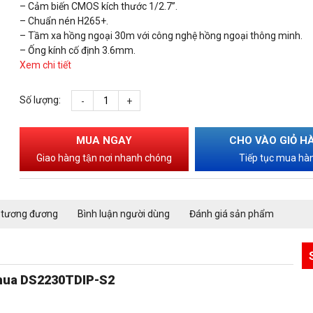
– Cảm biến CMOS kích thước 1/2.7”.
– Chuẩn nén H265+.
– Tầm xa hồng ngoại 30m với công nghệ hồng ngoại thông minh.
– Ống kính cố định 3.6mm.
Xem chi tiết
Số lượng:
-
+
MUA NGAY
CHO VÀO GIỎ H
Giao hàng tận nơi nhanh chóng
Tiếp tục mua hà
 tương đương
Bình luận người dùng
Đánh giá sản phẩm
hua DS2230TDIP-S2