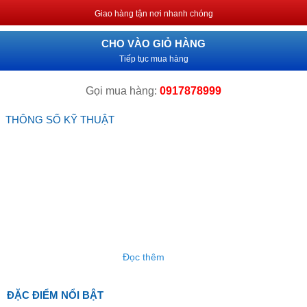
Giao hàng tận nơi nhanh chóng
CHO VÀO GIỎ HÀNG
Tiếp tục mua hàng
Gọi mua hàng:
0917878999
THÔNG SỐ KỸ THUẬT
Đọc thêm
ĐẶC ĐIỂM NỔI BẬT