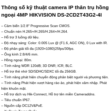
Thông số kỹ thuật camera IP thân trụ hồng
ngoại 4MP HIKVISION DS-2CD2T43G2-4I
– Cảm biến 1/2.8″ Progressive Scan CMOS.
– Chuẩn nén H.265+/H.265/H.264+/H.264.
– Hỗ trợ 3 luồng dữ liệu.
– Độ nhạy sáng: Color: 0.005 Lux @ (F1.6, AGC ON), 0 Lux with IR.
– Độ phân giải tối đa (1920×1080)25fps/30fps.
– Ống kính 2.8/4/6 mm.
– Hồng ngoại: 80m.
– Tính năng WDR 120dB; 3D DNR; ICR; BLC.
– Hỗ trợ thẻ nhớ SD/SDHC/SDXC tối đa 256GB.
– Tính năng phát hiện chuyển động phân biệt người và phương tiện.
– Tính năng Phát hiện vượt hàng rào ảo, phát hiện xâm nhập. Phát
hiện khuôn mặt.
– Hỗ trợ dịch vụ Hik-Connect, Hỗ trợ tên miền Cameraddns.
– Tiêu chuẩn IP67.
– Nguồn cấp DC12V&PoE.