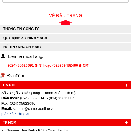
VỀ ĐẦU TRANG
THÔNG TIN CÔNG TY
QUY ĐỊNH & CHÍNH SÁCH
HỖ TRỢ KHÁCH HÀNG
Liên hệ mua hàng:
(024) 35623091 (HN) hoặc (028) 39482486 (HCM)
Địa điểm
HÀ NỘI
Số 23 ngõ 23 Đỗ Quang - Thanh Xuân - Hà Nội
Điện thoại:
(024) 35623091 - (024) 35625884
Fax:
(024) 35623090
Email:
salemb@cameraonline.vn
[Bản đồ đường đi]
TP HCM
78 Nguyễn Thái Bình - P.12 - Quận Tân Bình