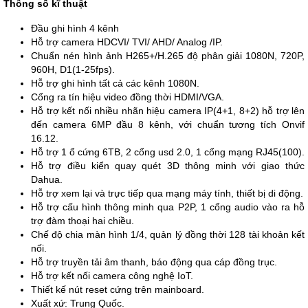
Thông số kĩ thuật
Đầu ghi hình 4 kênh
Hỗ trợ camera HDCVI/ TVI/ AHD/ Analog /IP.
Chuẩn nén hình ảnh H265+/H.265 độ phân giải 1080N, 720P,
960H, D1(1-25fps).
Hỗ trợ ghi hình tất cả các kênh 1080N.
Cổng ra tín hiệu video đồng thời HDMI/VGA.
Hỗ trợ kết nối nhiều nhãn hiệu camera IP(4+1, 8+2) hỗ trợ lên
đến camera 6MP đầu 8 kênh, với chuẩn tương tích Onvif
16.12.
Hỗ trợ 1 ổ cứng 6TB, 2 cổng usd 2.0, 1 cổng mạng RJ45(100).
Hỗ trợ điều kiển quay quét 3D thông minh với giao thức
Dahua.
Hỗ trợ xem lại và trực tiếp qua mạng máy tính, thiết bị di động.
Hỗ trợ cấu hình thông minh qua P2P, 1 cổng audio vào ra hỗ
trợ đàm thoại hai chiều.
Chế độ chia màn hình 1/4, quản lý đồng thời 128 tài khoản kết
nối.
Hỗ trợ truyền tải âm thanh, báo động qua cáp đồng trục.
Hỗ trợ kết nối camera công nghệ IoT.
Thiết kế nút reset cứng trên mainboard.
Xuất xứ: Trung Quốc.