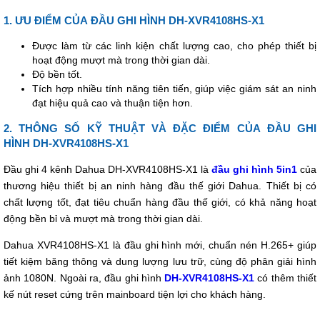
1. ƯU ĐIỂM CỦA ĐẦU GHI HÌNH DH-XVR4108HS-X1
Được làm từ các linh kiện chất lượng cao, cho phép thiết bị
hoạt động mượt mà trong thời gian dài.
Độ bền tốt.
Tích hợp nhiều tính năng tiên tiến, giúp việc giám sát an ninh
đạt hiệu quả cao và thuận tiện hơn.
2. THÔNG SỐ KỸ THUẬT VÀ ĐẶC ĐIỂM CỦA ĐẦU GHI
HÌNH DH-XVR4108HS-X1
Đầu ghi 4 kênh Dahua DH-XVR4108HS-X1 là
đầu ghi hình 5in1
của
thương hiệu thiết bị an ninh hàng đầu thế giới Dahua. Thiết bị có
chất lượng tốt, đạt tiêu chuẩn hàng đầu thế giới, có khả năng hoạt
động bền bỉ và mượt mà trong thời gian dài.
Dahua XVR4108HS-X1 là đầu ghi hình mới, chuẩn nén H.265+ giúp
tiết kiệm băng thông và dung lượng lưu trữ, cùng độ phân giải hình
ảnh 1080N. Ngoài ra, đầu ghi hình
DH-XVR4108HS-X1
có thêm thiết
kế nút reset cứng trên mainboard tiện lợi cho khách hàng.