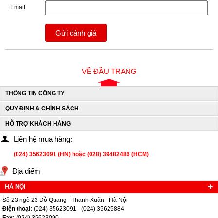
Email
Gửi đánh giá
VỀ ĐẦU TRANG
THÔNG TIN CÔNG TY
QUY ĐỊNH & CHÍNH SÁCH
HỖ TRỢ KHÁCH HÀNG
Liên hệ mua hàng:
(024) 35623091 (HN) hoặc (028) 39482486 (HCM)
Địa điểm
HÀ NỘI
Số 23 ngõ 23 Đỗ Quang - Thanh Xuân - Hà Nội
Điện thoại:
(024) 35623091 - (024) 35625884
Fax:
(024) 35623090