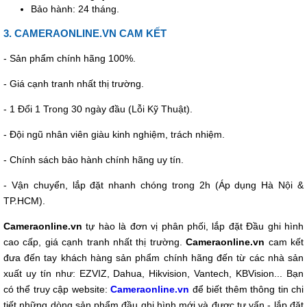
Bảo hành: 24 tháng.
3. CAMERAONLINE.VN CAM KẾT
- Sản phẩm chính hãng 100%.
- Giá cạnh tranh nhất thị trường.
- 1 Đổi 1 Trong 30 ngày đầu (Lỗi Kỹ Thuật).
- Đội ngũ nhân viên giàu kinh nghiệm, trách nhiệm.
- Chính sách bảo hành chính hãng uy tín.
- Vận chuyển, lắp đặt nhanh chóng trong 2h (Áp dụng Hà Nội &
TP.HCM).
Cameraonline.vn
tự hào là đơn vị phân phối, lắp đặt Đầu ghi hình
cao cấp, giá cạnh tranh nhất thị trường.
Cameraonline.vn
cam kết
đưa đến tay khách hàng sản phẩm chính hãng đến từ các nhà sản
xuất uy tín như: EZVIZ, Dahua, Hikvision, Vantech, KBVision... Bạn
có thể truy cập website:
Cameraonline.vn
để biết thêm thông tin chi
tiết những dòng sản phẩm đầu ghi hình mới và được tư vấn - lắp đặt