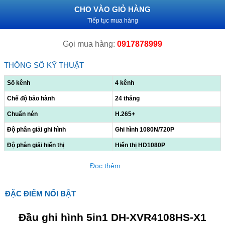
CHO VÀO GIỎ HÀNG
Tiếp tục mua hàng
Gọi mua hàng:
0917878999
THÔNG SỐ KỸ THUẬT
Số kênh
4 kênh
Chế độ bảo hành
24 tháng
Chuẩn nén
H.265+
Độ phân giải ghi hình
Ghi hình 1080N/720P
Độ phân giải hiển thị
Hiển thị HD1080P
Cổng kết nối
HDMI, VGA, USB
Đọc thêm
Số lượng ổ cứng
Hỗ trợ 1 ổ cứng
Nguồn điện
DC 12V
ĐẶC ĐIỂM NỔI BẬT
Công suất (W)
25W
Đầu ghi hình 5in1 DH-XVR4108HS-X1