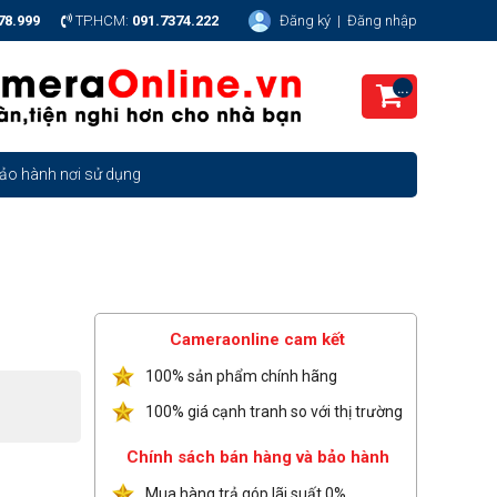
78.999
TP.HCM:
091.7374.222
Đăng ký
|
Đăng nhập
...
ảo hành nơi sử dụng
Cameraonline cam kết
100% sản phẩm chính hãng
100% giá cạnh tranh so với thị trường
Chính sách bán hàng và bảo hành
Mua hàng trả góp lãi suất 0%