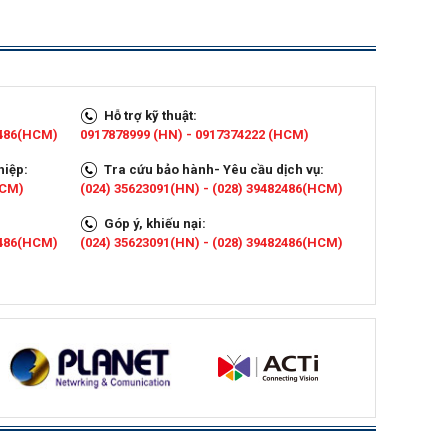
Hỗ trợ kỹ thuật:
2486(HCM)
0917878999 (HN) - 0917374222 (HCM)
hiệp:
Tra cứu bảo hành- Yêu cầu dịch vụ:
HCM)
(024) 35623091(HN) - (028) 39482486(HCM)
Góp ý, khiếu nại:
2486(HCM)
(024) 35623091(HN) - (028) 39482486(HCM)