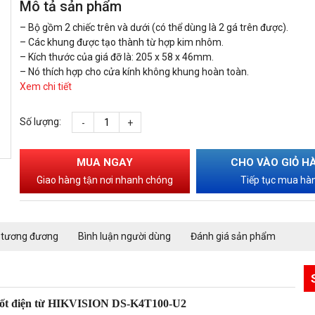
Mô tả sản phẩm
– Bộ gồm 2 chiếc trên và dưới (có thể dùng là 2 gá trên được).
– Các khung được tạo thành từ hợp kim nhôm.
– Kích thước của giá đỡ là: 205 x 58 x 46mm.
– Nó thích hợp cho cửa kính không khung hoàn toàn.
Xem chi tiết
Số lượng:
-
+
MUA NGAY
CHO VÀO GIỎ H
Giao hàng tận nơi nhanh chóng
Tiếp tục mua hà
 tương đương
Bình luận người dùng
Đánh giá sản phẩm
 chốt điện từ HIKVISION DS-K4T100-U2