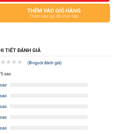
THÊM VÀO GIỎ HÀNG
Thêm vào giỏ để chọn tiếp
HI TIẾT ĐÁNH GIÁ
(
0
người đánh giá)
/5 sao
 sao
 sao
 sao
 sao
 sao