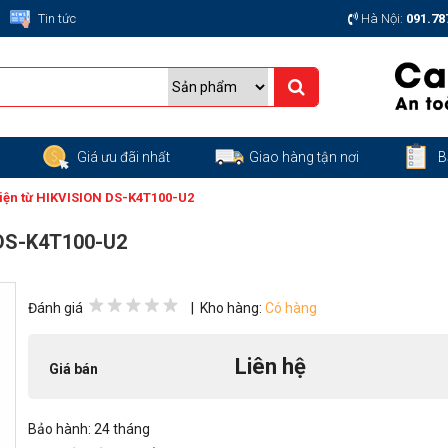
Tin tức
Hà Nội:
091.78
g
Giá ưu đãi nhất
Giao hàng tận nơi
B
điện từ HIKVISION DS-K4T100-U2
 DS-K4T100-U2
Đánh giá
| Kho hàng:
Có hàng
Liên hệ
Giá bán
Bảo hành: 24 tháng