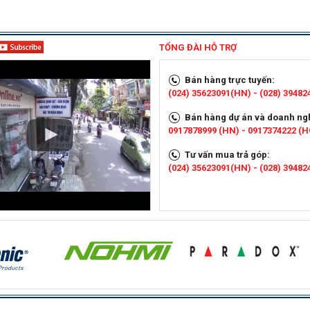
TỔNG ĐÀI HỖ TRỢ
Bán hàng trực tuyến:
(024) 35623091(HN) - (028) 3948
Bán hàng dự án và doanh ng
0917878999 (HN) - 0917374222 (
Tư vấn mua trả góp:
(024) 35623091(HN) - (028) 3948