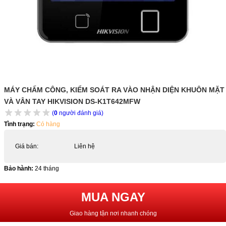
MÁY CHẤM CÔNG, KIỂM SOÁT RA VÀO NHẬN DIỆN KHUÔN MẶT
VÀ VÂN TAY HIKVISION DS-K1T642MFW
(
0
người đánh giá)
Tình trạng:
Có hàng
Giá bán:
Liên hệ
Bảo hành:
24 tháng
MUA NGAY
Giao hàng tận nơi nhanh chóng