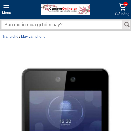
...
Menu
Giỏ hàng
Trang chủ
/
Máy văn phòng