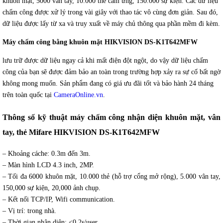
khuôn mặt, 5000 vân tay, 10.000 thẻ cảm ứng, 150.000 sự kiện. Các dữ liệu
chấm công được xử lý trong vài giây với thao tác vô cùng đơn giản. Sau đó,
dữ liệu được lấy từ xa và truy xuất về máy chủ thông qua phần mềm đi kèm.
Máy chấm công bằng khuôn mặt HIKVISION
DS-K1T642MFW
lưu trữ được dữ liệu ngay cả khi mất điện đột ngột, do vậy dữ liệu chấm
công của bạn sẽ được đảm bảo an toàn trong trường hợp xảy ra sự cố bất ngờ
không mong muốn. Sản phẩm đang có giá ưu đãi tốt và bảo hành 24 tháng
trên toàn quốc tại
CameraOnline.vn
.
Thông số kỹ thuật máy chấm công nhận diện khuôn mặt, vân
tay, thẻ Mifare HIKVISION DS-K1T642MFW
– Khoảng cáche: 0.3m đến 3m.
– Màn hình LCD 4.3 inch, 2MP.
– Tối đa 6000 khuôn mặt, 10.000 thẻ (hỗ trợ cổng mở rộng), 5.000 vân tay,
150,000 sự kiện, 20,000 ảnh chụp.
– Kết nối TCP/IP, Wifi communication.
– Vị trí: trong nhà.
– Thời gian nhận diện: <0.2s/user.