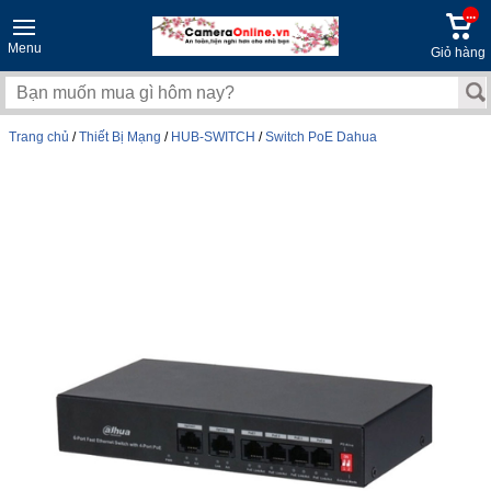
...
Menu
Giỏ hàng
Trang chủ
/
Thiết Bị Mạng
/
HUB-SWITCH
/
Switch PoE Dahua