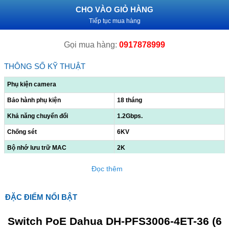
CHO VÀO GIỎ HÀNG
Tiếp tục mua hàng
Gọi mua hàng:
0917878999
THÔNG SỐ KỸ THUẬT
Phụ kiện camera
Bảo hành phụ kiện
18 tháng
Khả năng chuyển đổi
1.2Gbps.
Chống sét
6KV
Bộ nhớ lưu trữ MAC
2K
Kích thước (mm)
194.0 mm × 108.1 mm × 35.0 mm
Đọc thêm
Trọng lượng (g)
0.56kg
ĐẶC ĐIỂM NỔI BẬT
Switch PoE Dahua DH-PFS3006-4ET-36 (6