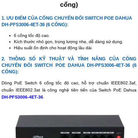
cổng)
1. ƯU ĐIỂM CỦA CỔNG CHUYỂN ĐỔI SWITCH POE DAHUA
DH-PFS3006-4ET-36 (6 CỔNG):
6 cổng tốc độ cao.
Kích thước nhỏ gọn, trọng lượng nhẹ, dễ dàng sử dụng.
Hiệu suất ổn định cho hoạt động lâu dài.
2. THÔNG SỐ KỸ THUẬT VÀ TÍNH NĂNG CỦA CỔNG
CHUYỂN ĐỔI SWITCH POE DAHUA DH-PFS3006-4ET-36 (6
CỔNG):
Dòng PoE Switch 6 cổng tốc độ cao, hỗ trợ chuẩn IEEE802.3af,
chuẩn IEEE802.3at là công nghệ tiên tiến của Switch PoE Dahua
DH-PFS3006-4ET-36
.