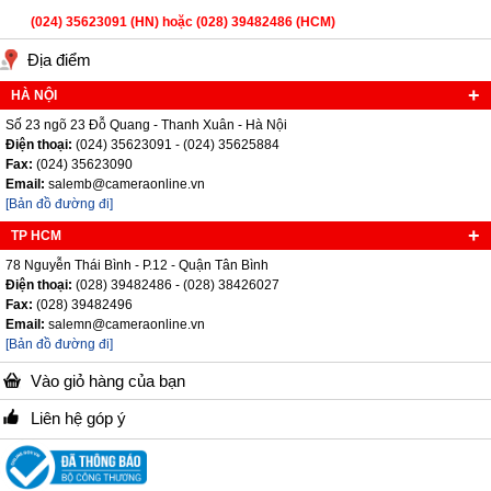
(024) 35623091 (HN) hoặc (028) 39482486 (HCM)
Địa điểm
HÀ NỘI
Số 23 ngõ 23 Đỗ Quang - Thanh Xuân - Hà Nội
Điện thoại:
(024) 35623091 - (024) 35625884
Fax:
(024) 35623090
Email:
salemb@cameraonline.vn
[Bản đồ đường đi]
TP HCM
78 Nguyễn Thái Bình - P.12 - Quận Tân Bình
Điện thoại:
(028) 39482486 - (028) 38426027
Fax:
(028) 39482496
Email:
salemn@cameraonline.vn
[Bản đồ đường đi]
Vào giỏ hàng của bạn
Liên hệ góp ý