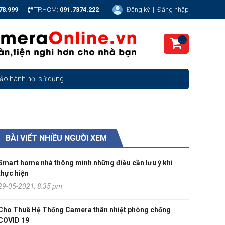
78.999
TP.HCM:
091.7374.222
Đăng ký
|
Đăng nhập
...
ảo hành nơi sử dụng
BÀI VIẾT NHIỀU NGƯỜI XEM
Smart home nhà thông minh những điều cần lưu ý khi
thực hiện
29-05-2021, 8:35 pm
Cho Thuê Hệ Thống Camera thân nhiệt phòng chống
COVID 19