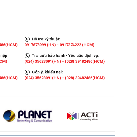
Hỗ trợ kỹ thuật:
2486(HCM)
0917878999 (HN) - 0917374222 (HCM)
hiệp:
Tra cứu bảo hành- Yêu cầu dịch vụ:
HCM)
(024) 35623091(HN) - (028) 39482486(HCM)
Góp ý, khiếu nại:
2486(HCM)
(024) 35623091(HN) - (028) 39482486(HCM)