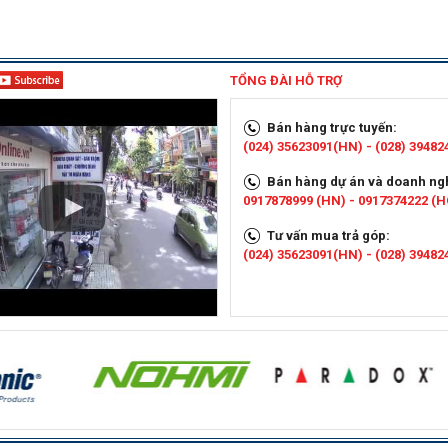
TỔNG ĐÀI HỖ TRỢ
Bán hàng trực tuyến:
(024) 35623091(HN) - (028) 3948
Bán hàng dự án và doanh ng
0917878999 (HN) - 0917374222 (
Tư vấn mua trả góp:
(024) 35623091(HN) - (028) 3948