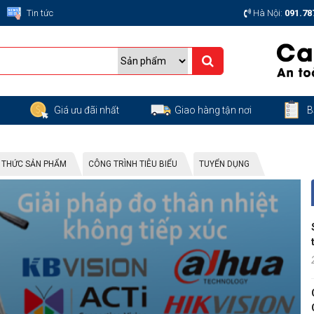
Tin tức
Hà Nội:
091.78
g
Giá ưu đãi nhất
Giao hàng tận nơi
B
N THỨC SẢN PHẨM
CÔNG TRÌNH TIÊU BIỂU
TUYỂN DỤNG