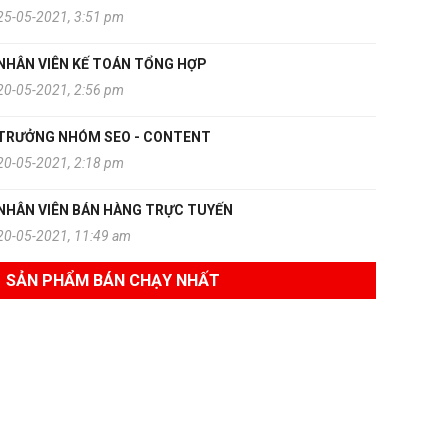
25-05-2021, 3:51 pm
NHÂN VIÊN KẾ TOÁN TỔNG HỢP
20-05-2021, 2:56 pm
TRƯỞNG NHÓM SEO - CONTENT
20-05-2021, 2:18 pm
NHÂN VIÊN BÁN HÀNG TRỰC TUYẾN
20-05-2021, 11:49 am
SẢN PHẨM BÁN CHẠY NHẤT