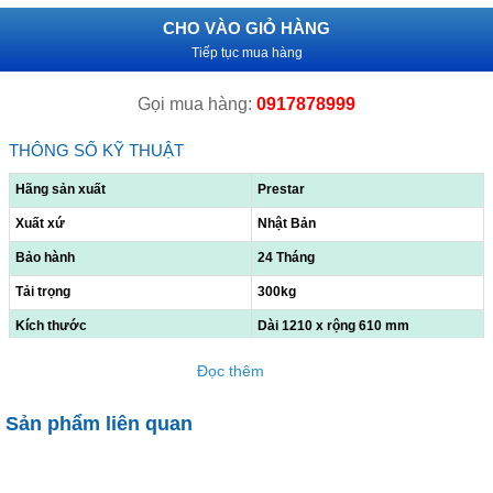
CHO VÀO GIỎ HÀNG
Tiếp tục mua hàng
Gọi mua hàng:
0917878999
THÔNG SỐ KỸ THUẬT
Hãng sản xuất
Prestar
Xuất xứ
Nhật Bản
Bảo hành
24 Tháng
Tải trọng
300kg
Kích thước
Dài 1210 x rộng 610 mm
Cao tay cầm
870 mm
Đọc thêm
Đường kính bánh xe
130mm
Sản phẩm liên quan
Chiều cao so với mặt sàn
210mm