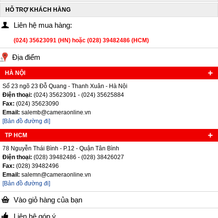
HỖ TRỢ KHÁCH HÀNG
Liên hệ mua hàng:
(024) 35623091 (HN) hoặc (028) 39482486 (HCM)
Địa điểm
HÀ NỘI
Số 23 ngõ 23 Đỗ Quang - Thanh Xuân - Hà Nội
Điện thoại:
(024) 35623091 - (024) 35625884
Fax:
(024) 35623090
Email:
salemb@cameraonline.vn
[Bản đồ đường đi]
TP HCM
78 Nguyễn Thái Bình - P.12 - Quận Tân Bình
Điện thoại:
(028) 39482486 - (028) 38426027
Fax:
(028) 39482496
Email:
salemn@cameraonline.vn
[Bản đồ đường đi]
Vào giỏ hàng của bạn
Liên hệ góp ý