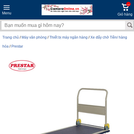
...
Menu
Giỏ hàng
Trang chủ
/
Máy văn phòng
/
Thiết bị máy ngân hàng
/
Xe đẩy chở Tiền/ hàng
hóa
/
Prestar