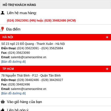
HỖ TRỢ KHÁCH HÀNG
Liên hệ mua hàng:
(024) 35623091 (HN) hoặc (028) 39482486 (HCM)
Địa điểm
HÀ NỘI
Số 23 ngõ 23 Đỗ Quang - Thanh Xuân - Hà Nội
Điện thoại:
(024) 35623091 - (024) 35625884
Fax:
(024) 35623090
Email:
salemb@cameraonline.vn
[Bản đồ đường đi]
TP HCM
78 Nguyễn Thái Bình - P.12 - Quận Tân Bình
Điện thoại:
(028) 39482486 - (028) 38426027
Fax:
(028) 39482496
Email:
salemn@cameraonline.vn
[Bản đồ đường đi]
Vào giỏ hàng của bạn
Liên hệ góp ý