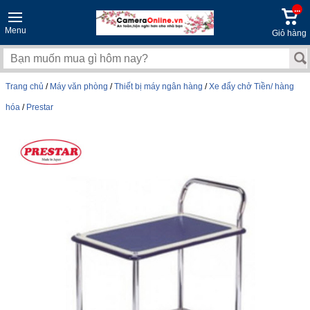
...
Menu
Giỏ hàng
Trang chủ
/
Máy văn phòng
/
Thiết bị máy ngân hàng
/
Xe đẩy chở Tiền/ hàng
hóa
/
Prestar