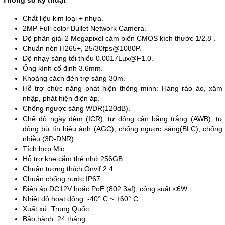
Thông số kỹ thuật
Chất liệu kim loại + nhựa.
2MP Full-color Bullet Network Camera.
Độ phân giải 2 Megapixel cảm biến CMOS kích thước 1/2.8”.
Chuẩn nén H265+, 25/30fps@1080P.
Độ nhạy sáng tối thiểu 0.0017Lux@F1.0.
Ống kính cố định 3.6mm.
Khoảng cách đèn trợ sáng 30m.
Hỗ trợ chức năng phát hiện thông minh: Hàng rào ảo, xâm
nhập, phát hiện điện áp.
Chống ngược sáng WDR(120dB).
Chế độ ngày đêm (ICR), tự động cân bằng trắng (AWB), tự
động bù tín hiệu ảnh (AGC), chống ngược sáng(BLC), chống
nhiễu (3D-DNR).
Tích hợp Mic.
Hỗ trợ khe cắm thẻ nhớ 256GB.
Chuẩn tương thích Onvif 2.4.
Chuẩn chống nước IP67.
Điện áp DC12V hoặc PoE (802.3af), công suất <6W.
Nhiệt độ hoạt động: -40° C ~ +60° C.
Xuất xứ: Trung Quốc.
Bảo hành: 24 tháng.