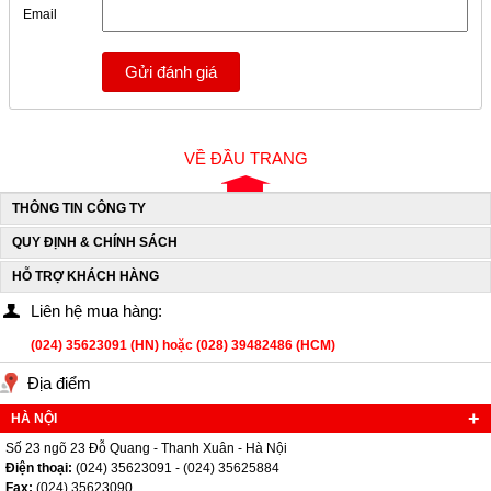
Email
Gửi đánh giá
VỀ ĐẦU TRANG
THÔNG TIN CÔNG TY
QUY ĐỊNH & CHÍNH SÁCH
HỖ TRỢ KHÁCH HÀNG
Liên hệ mua hàng:
(024) 35623091 (HN) hoặc (028) 39482486 (HCM)
Địa điểm
HÀ NỘI
Số 23 ngõ 23 Đỗ Quang - Thanh Xuân - Hà Nội
Điện thoại:
(024) 35623091 - (024) 35625884
Fax:
(024) 35623090