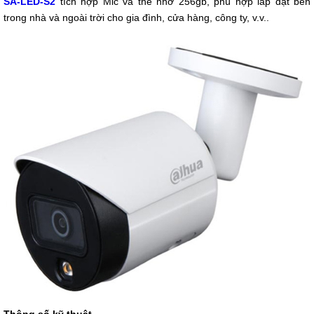
SA-LED-S2
tích hợp Mic và thẻ nhớ 256gb, phù hợp lắp đặt bên
trong nhà và ngoài trời cho gia đình, cửa hàng, công ty, v.v..