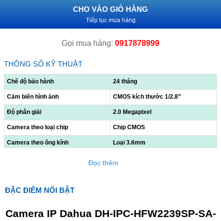
CHO VÀO GIỎ HÀNG
Tiếp tục mua hàng
Gọi mua hàng:
0917878999
THÔNG SỐ KỸ THUẬT
Chế độ bảo hành
24 tháng
Cảm biến hình ảnh
CMOS kích thước 1/2.8”
Độ phân giải
2.0 Megapixel
Camera theo loại chip
Chip CMOS
Camera theo ống kính
Loại 3.6mm
Tầm quan sát xa
30m
Đọc thêm
Tiêu chuẩn IP
Chuẩn IP67
– Tích hợp Mic.
ĐẶC ĐIỂM NỔI BẬT
– Hỗ trợ chức năng phát hiện thông
minh: Hàng rào ảo, xâm nhập, phát
Hỗ trợ khác
Camera IP Dahua DH-IPC-HFW2239SP-SA-
hiện điện áp.