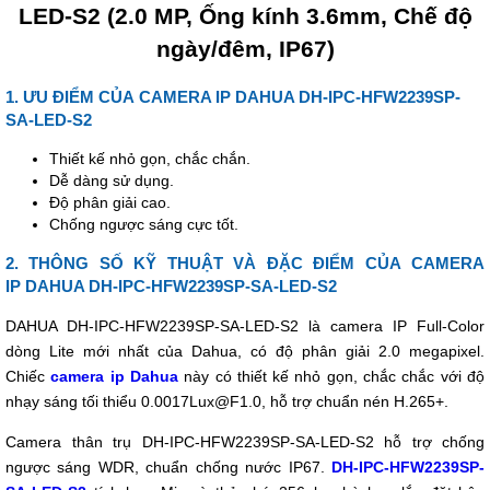
– Hỗ trợ khe cắm thẻ nhớ 256GB.
LED-S2 (2.0 MP, Ống kính 3.6mm, Chế độ
– Chuẩn chống nước IP67.
ngày/đêm, IP67)
Nguồn điện
DC 12V
1. ƯU ĐIỂM CỦA CAMERA IP DAHUA DH-IPC-HFW2239SP-
SA-LED-S2
Thiết kế nhỏ gọn, chắc chắn.
Dễ dàng sử dụng.
Độ phân giải cao.
Chống ngược sáng cực tốt.
2. THÔNG SỐ KỸ THUẬT VÀ ĐẶC ĐIỂM CỦA CAMERA
IP DAHUA DH-IPC-HFW2239SP-SA-LED-S2
DAHUA DH-IPC-HFW2239SP-SA-LED-S2 là camera IP Full-Color
dòng Lite mới nhất của Dahua, có độ phân giải 2.0 megapixel.
Chiếc
camera ip Dahua
này có thiết kế nhỏ gọn, chắc chắc với độ
nhạy sáng tối thiểu 0.0017Lux@F1.0, hỗ trợ chuẩn nén H.265+.
Camera thân trụ DH-IPC-HFW2239SP-SA-LED-S2 hỗ trợ chống
ngược sáng WDR, chuẩn chống nước IP67.
DH-IPC-HFW2239SP-