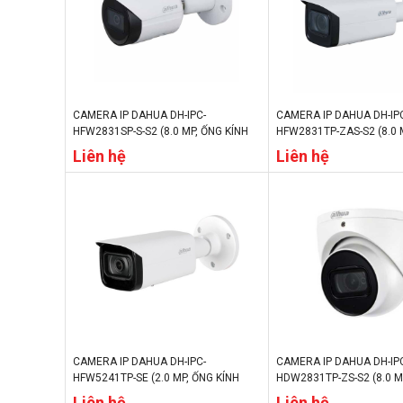
CAMERA IP DAHUA DH-IPC-
CAMERA IP DAHUA DH-IP
HFW2831SP-S-S2 (8.0 MP, ỐNG KÍNH
HFW2831TP-ZAS-S2 (8.0 
3.6MM, TẦM XA HỒNG NGOẠI 30M,
KÍNH 2.7 MM–13.5 MM, 
Liên hệ
Liên hệ
CHẾ ĐỘ NGÀY/ĐÊM, IP67)
NGOẠI 60M, CHẾ ĐỘ NGÀY
CAMERA IP DAHUA DH-IPC-
CAMERA IP DAHUA DH-IP
HFW5241TP-SE (2.0 MP, ỐNG KÍNH
HDW2831TP-ZS-S2 (8.0 M
3.6MM, TẦM XA HỒNG NGOẠI 80M,
2.7 MM–13.5 MM, TẦM X
Liên hệ
Liên hệ