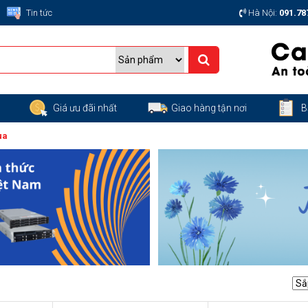
Tin tức
Hà Nội:
091.78
g
Giá ưu đãi nhất
Giao hàng tận nơi
B
ua