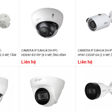
C-
CAMERA IP DAHUA DH-IPC-
CAMERA IP DAHUA DH-IP
2.0 MP, TẦM
HDBW1831RP (8.0 MP, ỐNG KÍNH
HFW1230SP-S4 (2.0 MP, 
Ế ĐỘ NGÀY/
2.8MM, TẦM XA HỒNG NGOẠI 30M,
3.6MM, TẦM XA HỒNG N
Liên hệ
Liên hệ
CHẾ ĐỘ NGÀY/ĐÊM, IP67)
CHẾ ĐỘ NGÀY/ĐÊM, IP67