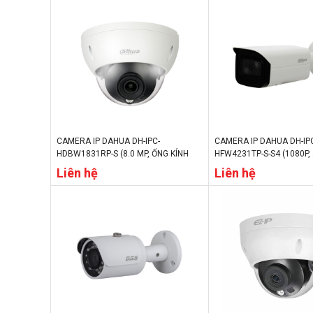
CAMERA IP DAHUA DH-IPC-
CAMERA IP DAHUA DH-IP
HDBW1831RP-S (8.0 MP, ỐNG KÍNH
HFW4231TP-S-S4 (1080P, 
2.8MM, TẦM XA HỒNG NGOẠI 30M,
XA HỒNG NGOẠI 80M, CH
Liên hệ
Liên hệ
CHẾ ĐỘ NGÀY/ĐÊM, IP67)
ĐÊM, IP67)