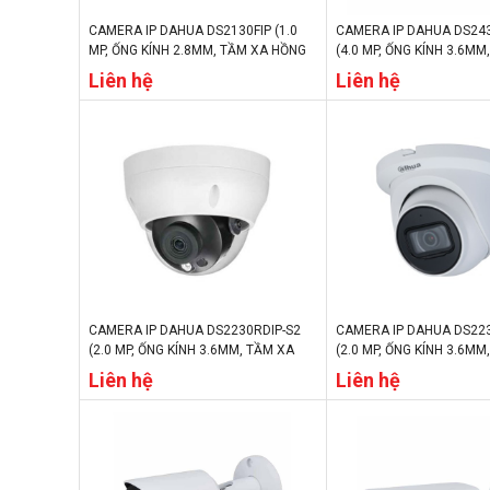
CAMERA IP DAHUA DS2130FIP (1.0
CAMERA IP DAHUA DS243
MP, ỐNG KÍNH 2.8MM, TẦM XA HỒNG
(4.0 MP, ỐNG KÍNH 3.6MM
NGOẠI 30M, CHẾ ĐỘ NGÀY/ĐÊM, IP67)
HỒNG NGOẠI 30M, CHẾ Đ
Liên hệ
Liên hệ
ĐÊM, IP67)
CAMERA IP DAHUA DS2230RDIP-S2
CAMERA IP DAHUA DS223
(2.0 MP, ỐNG KÍNH 3.6MM, TẦM XA
(2.0 MP, ỐNG KÍNH 3.6MM
HỒNG NGOẠI 30M, CHẾ ĐỘ NGÀY/
HỒNG NGOẠI 30M, CHẾ Đ
Liên hệ
Liên hệ
ĐÊM, IP67)
ĐÊM, IP67)