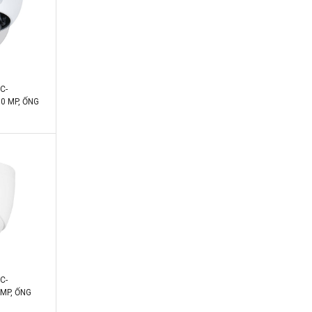
C-
0 MP, ỐNG
 TẦM XA HỒNG
Y/ĐÊM, IP67)
C-
 MP, ỐNG
ÀY/ĐÊM,