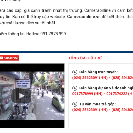
era cao cấp, giá cạnh tranh nhất thị trường. Cameraonline.vn cam kế
y tín. Bạn có thể truy cập website:
Cameraonline.vn
để biết thêm thôn
i chất lượng dịch vụ tốt nhất.
thêm thông tin: Hotline 091.7878.999
TỔNG ĐÀI HỖ TRỢ
Bán hàng trực tuyến:
(024) 35623091(HN) - (028) 3948
Bán hàng dự án và doanh ng
0917878999 (HN) - 0917374222 (
Tư vấn mua trả góp:
(024) 35623091(HN) - (028) 3948