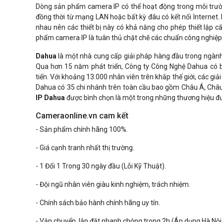
Dòng sản phẩm camera IP có thể hoạt động trong môi trư
đồng thời từ mạng LAN hoặc bất kỳ đâu có kết nối Internet
nhau nên các thiết bị này có khả năng cho phép thiết lập c
phẩm camera IP là tuân thủ chặt chẽ các chuẩn công nghiệp
Dahua
là một nhà cung cấp giải pháp hàng đầu trong ngành 
Qua hơn 15 năm phát triển, Công ty Công Nghệ Dahua có bề 
tiến. Với khoảng 13.000 nhân viên trên khắp thế giới, các g
Dahua có 35 chi nhánh trên toàn cầu bao gồm Châu Á, Châu
IP Dahua
được bình chọn là một trong những thương hiệu đượ
Cameraonline.vn cam kết
- Sản phẩm chính hãng 100%.
- Giá cạnh tranh nhất thị trường.
- 1 Đổi 1 Trong 30 ngày đầu (Lỗi Kỹ Thuật).
- Đội ngũ nhân viên giàu kinh nghiệm, trách nhiệm.
- Chính sách bảo hành chính hãng uy tín.
- Vận chuyển, lắp đặt nhanh chóng trong 2h (Áp dụng Hà Nội