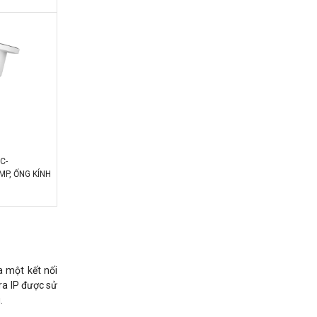
C-
MP, ỐNG KÍNH
M, IP67)
a một kết nối
era IP được sử
.