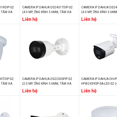
1RDIP-S2
CAMERA IP DAHUA DS2431TDIP-S2
CAMERA IP DAHUA DS24
, TẦM XA
(4.0 MP, ỐNG KÍNH 3.6MM, TẦM XA
(4.0 MP, ỐNG KÍNH 3.6M
Ộ NGÀY/
HỒNG NGOẠI 30M, CHẾ ĐỘ NGÀY/
HỒNG NGOẠI 30M, CHẾ 
Liên hệ
Liên hệ
ĐÊM, IP67)
ĐÊM, IP67)
0TDIP-S2
CAMERA IP DAHUA DS2230SFIP-S2
CAMERA IP DAHUA DH-IP
, TẦM XA
(2.0 MP, ỐNG KÍNH 3.6MM, TẦM XA
HFW2439SP-SA-LED-S2 (4
Ộ NGÀY/
HỒNG NGOẠI 30M, CHẾ ĐỘ NGÀY/
KÍNH 3.6MM, CHẾ ĐỘ NG
Liên hệ
Liên hệ
ĐÊM, IP67)
IP67)