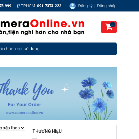
78.999
TP.HCM:
091.7374.222
Đăng ký
|
Đăng nhập
...
ảo hành nơi sử dụng
THƯƠNG HIỆU