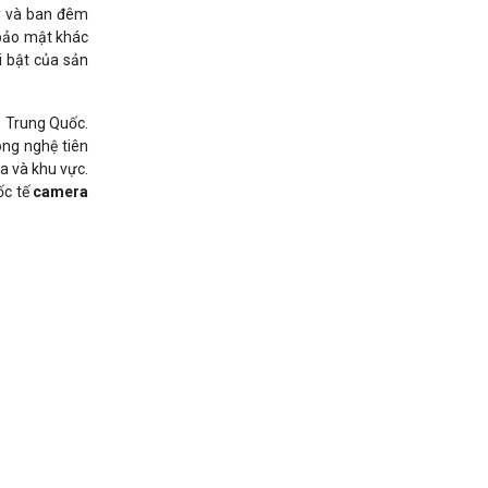
y và ban đêm
 bảo mật khác
i bật của sản
– Trung Quốc.
ông nghệ tiên
a và khu vực.
ốc tế
camera