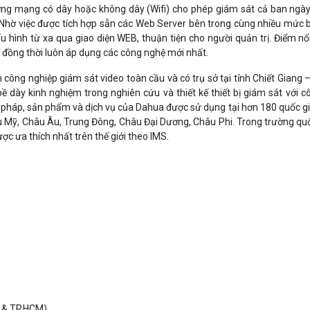
ờng mạng có dây hoặc không dây (Wifi) cho phép giám sát cả ban ngà
. Nhờ việc được tích hợp sẵn các Web Server bên trong cùng nhiều mức
ấu hình từ xa qua giao diện WEB, thuận tiện cho người quản trị. Điểm nổ
 đồng thời luôn áp dụng các công nghệ mới nhất.
công nghiệp giám sát video toàn cầu và có trụ sở tại tỉnh Chiết Giang 
dày kinh nghiệm trong nghiên cứu và thiết kế thiết bị giám sát với c
iải pháp, sản phẩm và dịch vụ của Dahua được sử dụng tại hơn 180 quốc gi
 Mỹ, Châu Âu, Trung Đông, Châu Đại Dương, Châu Phi. Trong trường qu
c ưa thích nhất trên thế giới theo IMS.
 & TP.HCM).