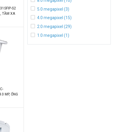
8.0 megapixel (10)
31SFIP-S2
5.0 megapixel (3)
M, TẦM XA
4.0 megapixel (15)
ĐỘ NGÀY/
2.0 megapixel (29)
1.0 megapixel (1)
C-
.0 MP, ỐNG
ÀY/ĐÊM,