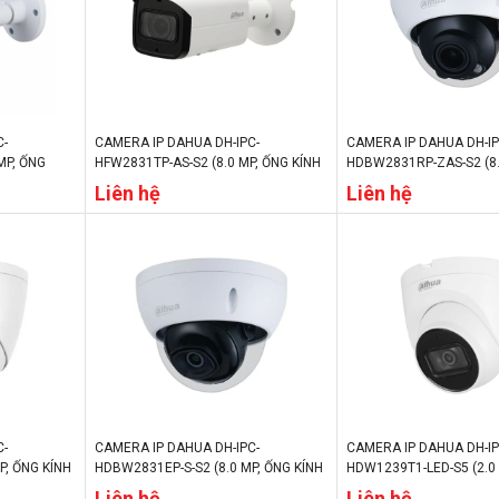
C-
CAMERA IP DAHUA DH-IPC-
CAMERA IP DAHUA DH-IP
MP, ỐNG
HFW2831TP-AS-S2 (8.0 MP, ỐNG KÍNH
HDBW2831RP-ZAS-S2 (8.
TẦM XA HỒNG
3.6MM, TẦM XA HỒNG NGOẠI 80M,
KÍNH 2.7 MM–13.5 MM,
Liên hệ
Liên hệ
/ĐÊM, IP67)
CHẾ ĐỘ NGÀY/ĐÊM, IP67)
NGOẠI 40M, CHẾ ĐỘ NGÀ
C-
CAMERA IP DAHUA DH-IPC-
CAMERA IP DAHUA DH-IP
P, ỐNG KÍNH
HDBW2831EP-S-S2 (8.0 MP, ỐNG KÍNH
HDW1239T1-LED-S5 (2.0
A HỒNG
3.6MM, TẦM XA HỒNG NGOẠI 30M,
KÍNH 3.6MM, CHẾ ĐỘ NG
Liên hệ
Liên hệ