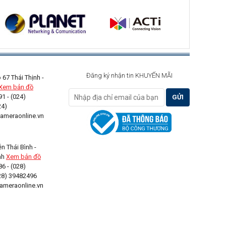
Đăng ký nhận tin KHUYẾN MÃI
67 Thái Thịnh -
Xem bản đồ
1 - (024)
GỬI
24)
NGAY
meraonline.vn
 Thái Bình -
ình
Xem bản đồ
6 - (028)
28) 39482496
meraonline.vn