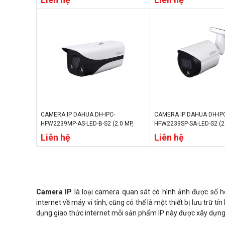
CHẾ ĐỘ NGÀY/ĐÊM, IP67)
NGOẠI 40M, CHẾ ĐỘ NGÀY
CAMERA IP DAHUA DH-IPC-
CAMERA IP DAHUA DH-IP
HFW2239MP-AS-LED-B-S2 (2.0 MP,
HFW2239SP-SA-LED-S2 (2
ỐNG KÍNH 3.6MM, CHẾ ĐỘ NGÀY/ĐÊM,
KÍNH 3.6MM, CHẾ ĐỘ NG
Liên hệ
Liên hệ
IP67)
IP67)
Camera IP
là loại camera quan sát có hình ảnh được số hó
internet về máy vi tính, cũng có thể là một thiết bị lưu trữ 
dụng giao thức internet mỗi sản phẩm IP này được xây dựng n