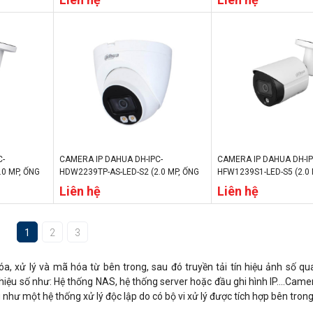
/ĐÊM, IP67)
CHẾ ĐỘ NGÀY/ĐÊM, IP67)
IP67)
C-
CAMERA IP DAHUA DH-IPC-
CAMERA IP DAHUA DH-IP
.0 MP, ỐNG
HDW2239TP-AS-LED-S2 (2.0 MP, ỐNG
HFW1239S1-LED-S5 (2.0 
ÀY/ĐÊM,
KÍNH 3.6MM, CHẾ ĐỘ NGÀY/ĐÊM,
3.6MM, CHẾ ĐỘ NGÀY/ĐÊ
Liên hệ
Liên hệ
IP67)
1
2
3
a, xử lý và mã hóa từ bên trong, sau đó truyền tải tín hiệu ảnh số qu
tín hiệu số như: Hệ thống NAS, hệ thống server hoặc đầu ghi hình IP….Cam
hư một hệ thống xử lý độc lập do có bộ vi xử lý được tích hợp bên trong