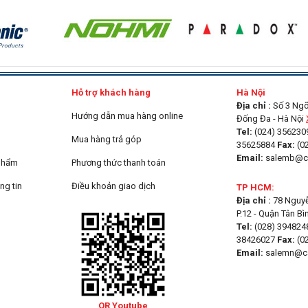
g
Hỗ trợ khách hàng
Hà Nội
Địa chỉ :
Số 3 Ngõ 
Hướng dẫn mua hàng online
Đống Đa - Hà Nội
Tel:
(024) 3562309
Mua hàng trả góp
35625884
Fax:
(0
Email:
salemb@ca
 phẩm
Phương thức thanh toán
ng tin
Điều khoản giao dịch
TP HCM:
Địa chỉ :
78 Nguyễn
P.12 - Quận Tân B
Tel:
(028) 3948248
38426027
Fax:
(0
Email:
salemn@ca
QR Youtube